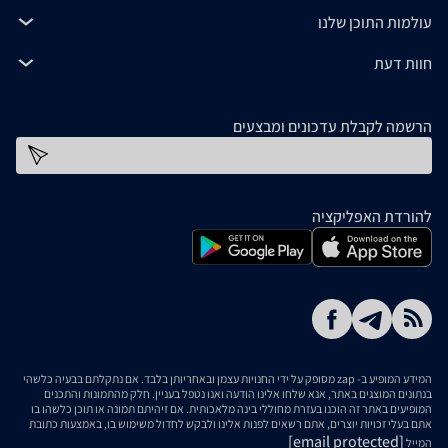
עולמות התוכן שלנו
חוות דעת
הרשמה לקבלת עדכונים ומבצעים
כתובת דוא''ל
להורדת האפליקציה
המידע המופיע ב- zap מסופק על ידי החנויות עצמן ובאחריותן בלבד. אם נתקלתם בבעיה כלשהי
בנתונים המוצגים באתר, אנא שלחו אלינו הודעה ואנו נטפל בעניין. חלק מהתמונות והתכנים
המופיעים באתר זה הוכנו בעזרת מחוללי בינה מלאכותית. אם זיהיתם תמונה או תוכן כלשהו בו
אתם בעלי זכויות יוצרים, אתם רשאים לפנות אלינו ולבקש לחדול משימוש בו, באמצעות כתובת
[email protected]
המייל