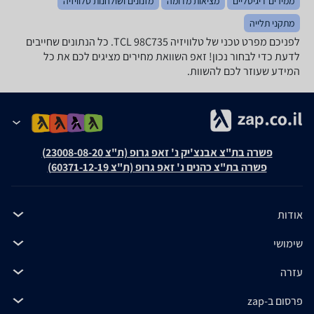
ממירים דיגיטליים
מציאות מדומה
מזנונים ושולחנות טלוויזיה
מתקני תלייה
לפניכם מפרט טכני של טלוויזיה TCL 98C735. כל הנתונים שחייבים
לדעת כדי לבחור נכון! זאפ השוואת מחירים מציגים לכם את כל
המידע שעוזר לכם להשוות.
פשרה בת"צ אבנצ'יק נ' זאפ גרופ (ת"צ 23008-08-20)
פשרה בת"צ כהנים נ' זאפ גרופ (ת"צ 60371-12-19)
אודות
שימושי
עזרה
פרסום ב-zap