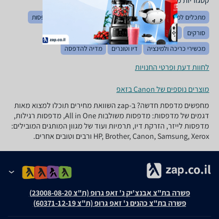
קטגוריות משלימות
מתכלים למדפסות תלת מימד
מחשבי All in one
שרתי מדפסות
סורקים
סורקים יעודיים
מכונות צילום
מגרסות נייר
מכשירי כריכה ולמינציה
דיו וטונרים
מדיה להדפסה
לחוות דעת ופרטי החנויות
מוצרים נוספים של Canon בזאפ
מחפשים מדפסת חדשה? ב-zap השוואת מחירים תוכלו למצוא מאות
דגמים של מדפסות: מדפסות משולבות All in One, מדפסות רגילות,
מדפסות לייזר, הזרקת דיו, תרמיות ועוד של מגוון המותגים המובילים:
HP, Brother, Canon, Samsung, Xerox ורבים וטובים אחרים.
פשרה בת"צ אבנצ'יק נ' זאפ גרופ (ת"צ 23008-08-20)
פשרה בת"צ כהנים נ' זאפ גרופ (ת"צ 60371-12-19)