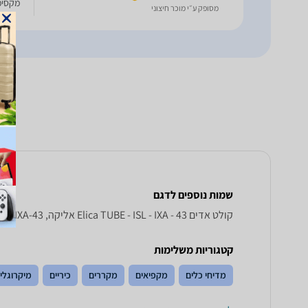
מקסימלית 
מסופק ע״י מוכר חיצוני
שמות נוספים לדגם
קולט אדים Elica TUBE - ISL - IXA - 43 אליקה, TUBE-ISL-IXA-43 אליקה , אליקה TUBE-ISL-IXA-43
קטגוריות משלימות
מדיחי כלים
מקפיאים
מקררים
כיריים
מיקרוגלי