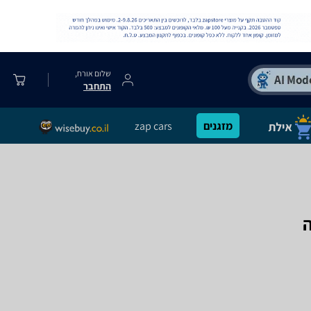
שלום אורח,
התחבר
מזגנים
zap cars