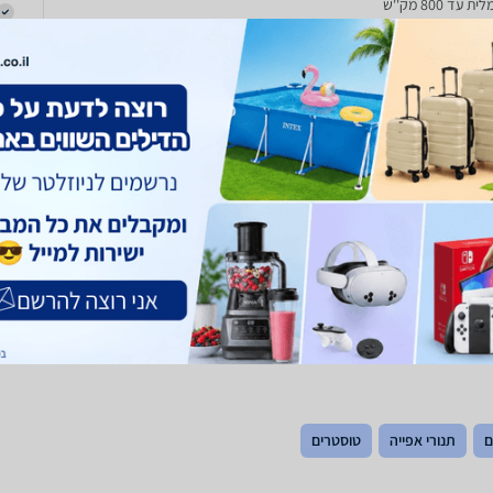
עד 800 מק''ש
ם
תנורי אפייה
טוסטרים