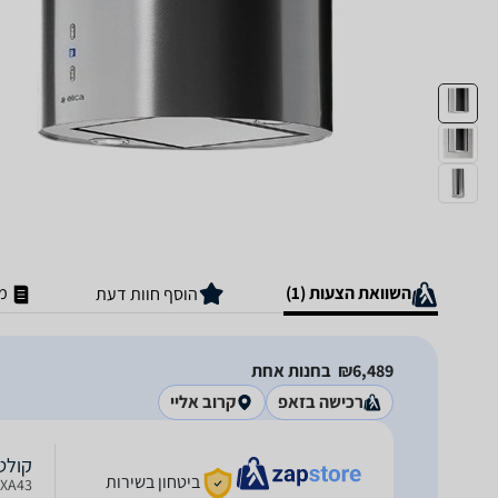
השוואת הצעות (1)
מ
הוסף חוות דעת
6,489‏₪
בחנות אחת
רכישה בזאפ
קרוב אליי
קולט אדים L-IXA-43
ביטחון בשירות