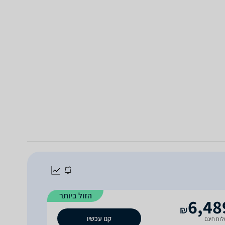
הזול ביותר
6,48
₪
קנו עכשיו
וח חינם