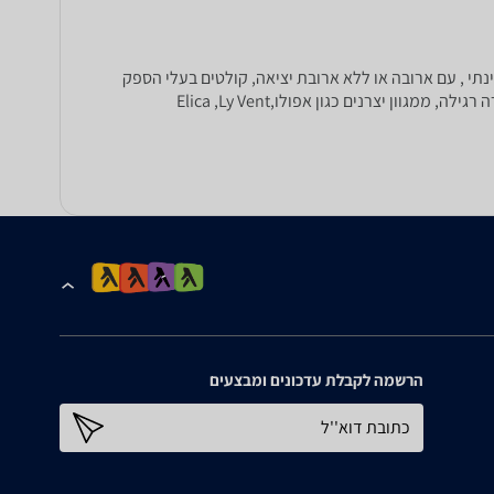
נתי , עם ארובה או ללא ארובת יציאה, קולטים בעלי הספק
שאיבה 1000 מק"ש, 890 מק"ש, 850 מק"ש, קולטי אדים מניסרוסטה, קולטי אדים מנירוסטה משולבי זכוכית, בעלי תאורת הלוגן או תאורה רגילה, ממגוון יצרנים כגון אפולו,Elica ,Ly Vent
הרשמה לקבלת עדכונים ומבצעים
כתובת דוא''ל