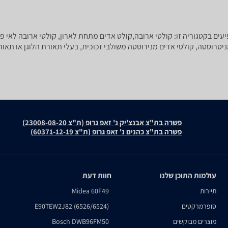
עים בקטגוריה זו: קולטי ארובה,קולט אדים מתחת לארון, קולטי ארובה לאי פי
פשרה בת"צ אבנצ'יק נ' זאפ גרופ (ת"צ 23008-08-20)
פשרה בת"צ כהנים נ' זאפ גרופ (ת"צ 60371-12-19)
עולמות התוכן שלנו
חוות דעת
תיירות
Midea 60F49
סופרמרקטים
E90TEW2J82 (6526/6524)
מוצרים מבוקשים
Bosch DWB96FM50