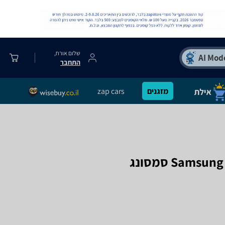
שלום אורח,
התחבר
מזגנים
zap cars