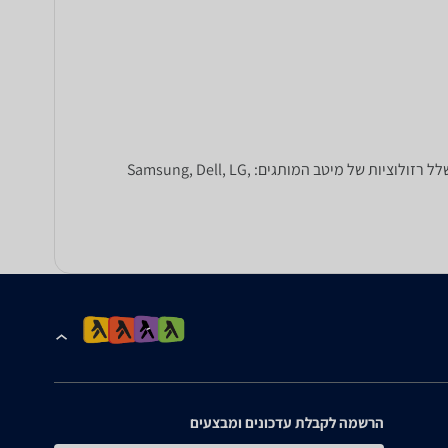
זקוקים למסך מחשב? ב-zap השוואת מחירים תוכלו למצוא מאות דגמים של מסכי LED למחשב בכל הגדלים: 24, 27, 32 ואף 34 אינץ' בשלל רזולוציות של מיטב המותגים: Samsung, Dell, LG,
הרשמה לקבלת עדכונים ומבצעים