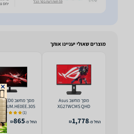
59 חוות דעת בסך הכל
 + 1xUSB 3.0
מוצרים שאולי יעניינו אותך
מסך מחשב Asus
מסך מחשב ED0
 S3 UM.HE0EE.305
XG27WCMS QHD
Full HD
(1)
865
1,778
₪
₪
החל מ-
החל מ-