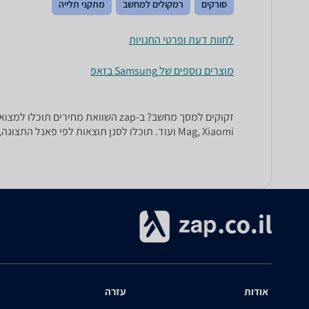
סורקים
רמקולים למחשב
מתקני תלייה
לחוות דעת ופרטי החנויות
מוצרים נוספים של Samsung בזאפ
Mag, Xiaomi ועוד. תוכלו לסנן תוצאות לפי פאנל התצוגה, כגון IPS, VA או OLED, ואף לפי סוג וכמות החיבורים – DP, DVI, HDMI ועוד.
אודות
עזרה