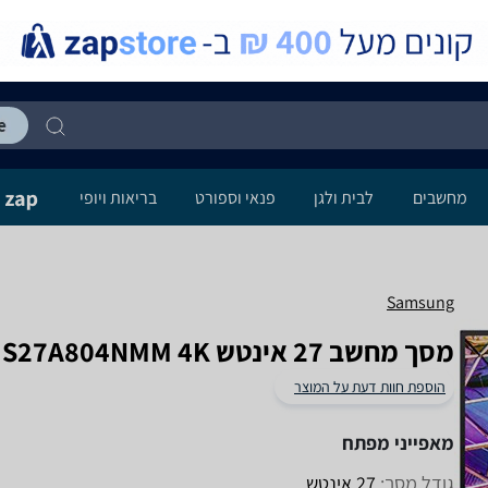
מחשבים
לבית ולגן
פנאי וספורט
בריאות ויופי
Samsung
מסך מחשב ‏27 ‏אינטש Samsung S27A804NMM 4K סמסונג
הוספת חוות דעת על המוצר
מאפייני מפתח
גודל מסך:
27 אינטש