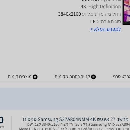
4K
High Definition:
רזולוציה מקסימלית:
3840x2160
סוג תאורה:
LED
למפרט המלא >
פרט טכני
קנייה בחנות מקומית
מוצרים דומים
0
ש Samsung S27A804NMM 4K סמסונג
S27A804NMM מותג Samsung גודל 26.9" רזולוציה 3840x2160 קצב רענון
משל
60Hz זמן תגובה 5ms בהירות 300cd/m2 סוג פנל IPS - Flat ניגודיות Mega DCR