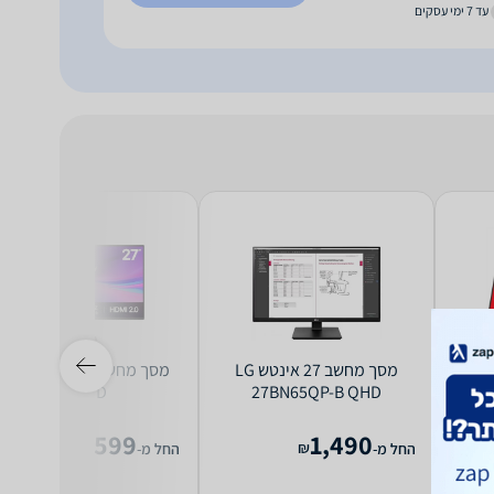
עד 7 ימי עסקים
מסך מחשב ‏27 ‏אינטש LG
מסך מחשב G 27G411A-B
Full HD
27BN65QP-B QHD
599
1,490
₪
₪
החל מ-
החל מ-