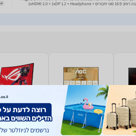
יחס גובה רוחב 16:9 סוגי חיבורים 1xHDMI 2.0 + 1xDP 1.2 + Headphone +
1xUSB 2.0 רמקולים No PIVOT Yes VESA 10
Acer Nitro 
מסך מחשב AOC U27B3AF
מסך מחשב Asus XG27WCS
4K
ED270R
4.0
1,919
1,109
₪
₪
החל מ-
משלוח חינם