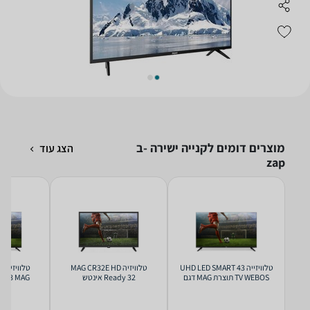
מוצרים דומים לקנייה ישירה -ב
הצג עוד
zap
טלוויזייה 43 UHD LED SMART
טלוויזיה MAG CR32E HD
TV WEBOS תוצרת MAG דגם
Ready 32 אינטש
9500
IL43UQM9500