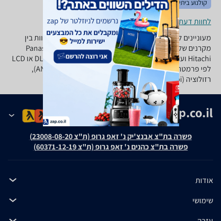
קולנוע ביתי
טלויזיות
מתקני תלייה
לחוות דעת ופרטי החנויות
מעוניינים לרכוש מקרן? ב-zap השוואת מחירים תוכלו להשוות בין
מקרנים של מיטב היצרנים: BenQ, טושיבה, Panasonic, Epson,
Hitachi ועוד. התאימו את סוג המקרן האידיאלי עבורכם: DLP או LCD
לפי פרמטרים של יחס ניגודיות, עצמת הארה (ANSI Lumens),
רזולוציה (dpi), תלת מימד, מרחק הקרנה ועוד.
פשרה בת"צ אבנצ'יק נ' זאפ גרופ (ת"צ 23008-08-20)
פשרה בת"צ כהנים נ' זאפ גרופ (ת"צ 60371-12-19)
אודות
שימושי
עזרה