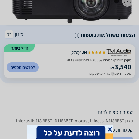
סינון
הצעות משתלמות נוספות
(1)
הזול ביותר
)
270
(
4.54
מקרן טווח קצר מבית InFocus דגם IN118BBST
3,540
לפרטים נוספים
₪
משלוח חינם
עד 4 ימי עסקים
שמות נוספים לדגם
מקרן Infocus IN 118 BBST, IN118BBST Infocus , Infocus IN118BBST
קטגוריות משלימות