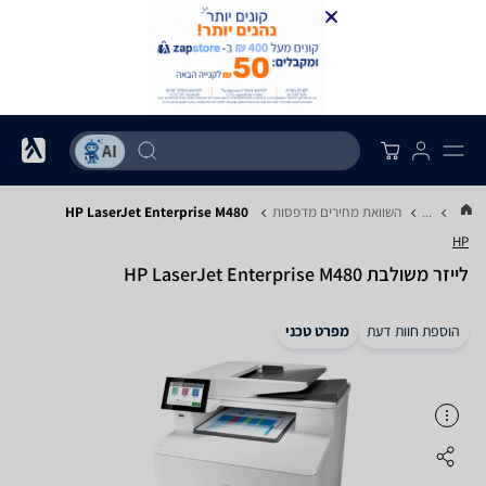
...
השוואת מחירים מדפסות
HP LaserJet Enterprise M480
HP
‏לייזר ‏משולבת HP LaserJet Enterprise M480
הוספת חוות דעת
מפרט טכני