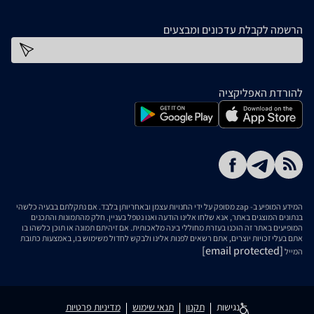
הרשמה לקבלת עדכונים ומבצעים
כתובת דוא''ל
להורדת האפליקציה
המידע המופיע ב- zap מסופק על ידי החנויות עצמן ובאחריותן בלבד. אם נתקלתם בבעיה כלשהי
בנתונים המוצגים באתר, אנא שלחו אלינו הודעה ואנו נטפל בעניין. חלק מהתמונות והתכנים
המופיעים באתר זה הוכנו בעזרת מחוללי בינה מלאכותית. אם זיהיתם תמונה או תוכן כלשהו בו
אתם בעלי זכויות יוצרים, אתם רשאים לפנות אלינו ולבקש לחדול משימוש בו, באמצעות כתובת
[email protected]
המייל
נגישות
תקנון
תנאי שימוש
מדיניות פרטיות