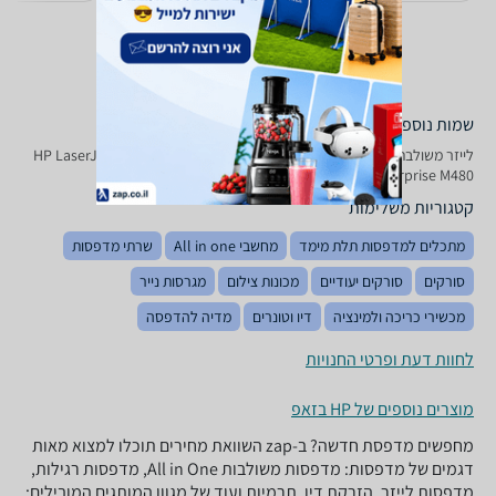
שמות נוספים לדגם
‏לייזר ‏משולבת HP LaserJet Enterprise M 480, LaserJet Enterprise M480
HP , HP LaserJet Enterprise M480
קטגוריות משלימות
מתכלים למדפסות תלת מימד
מחשבי All in one
שרתי מדפסות
סורקים
סורקים יעודיים
מכונות צילום
מגרסות נייר
מכשירי כריכה ולמינציה
דיו וטונרים
מדיה להדפסה
לחוות דעת ופרטי החנויות
מוצרים נוספים של HP בזאפ
מחפשים מדפסת חדשה? ב-zap השוואת מחירים תוכלו למצוא מאות
דגמים של מדפסות: מדפסות משולבות All in One, מדפסות רגילות,
מדפסות לייזר, הזרקת דיו, תרמיות ועוד של מגוון המותגים המובילים: