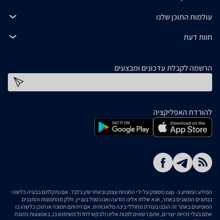
עולמות התוכן שלנו
חוות דעת
הרשמה לקבלת עדכונים ומבצעים
כתובת דוא''ל
להורדת האפליקציה
המידע המופיע ב- zap מסופק על ידי החנויות עצמן ובאחריותן בלבד. אם נתקלתם בבעיה כלשהי
בנתונים המוצגים באתר, אנא שלחו אלינו הודעה ואנו נטפל בעניין. חלק מהתמונות והתכנים
המופיעים באתר זה הוכנו בעזרת מחוללי בינה מלאכותית. אם זיהיתם תמונה או תוכן כלשהו בו
אתם בעלי זכויות יוצרים, אתם רשאים לפנות אלינו ולבקש לחדול משימוש בו, באמצעות כתובת