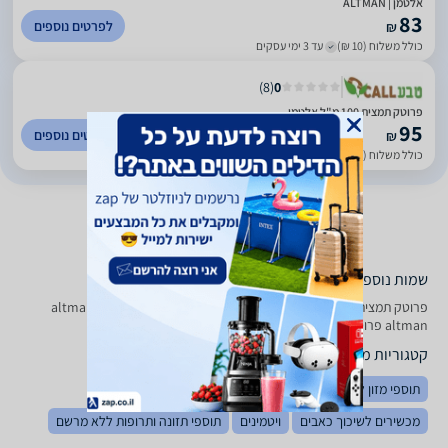
אלטמן | ALTMAN
83
לפרטים נוספים
₪
כולל משלוח (10 ₪)
עד 3 ימי עסקים
)
8
(
0
פרוטק תמצית 100 מ"ל אלטמן
95
לפרטים נוספים
₪
כולל משלוח (25 ₪)
עד 7 ימי עסקים
שמות נוספים לדגם
פרוטק תמצית 100 מ"ל ‏אלטמן altman, פרוטק תמצית 100 מ"ל altman ,
altman פרוטק תמצית 100 מ"ל
קטגוריות משלימות
תוספי מזון לספורטאים
מינרלים
מולטי ויטמינים
מכשירים לשיכוך כאבים
ויטמינים
תוספי תזונה ותרופות ללא מרשם