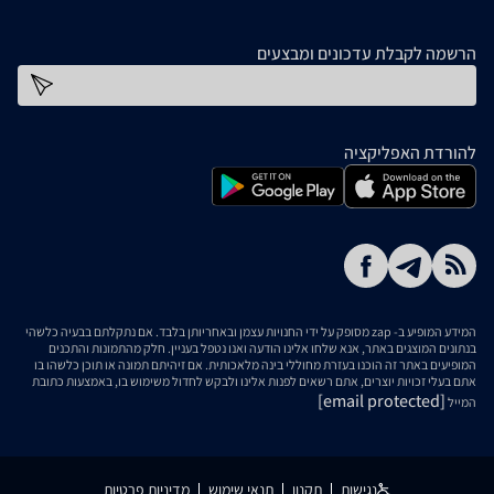
הרשמה לקבלת עדכונים ומבצעים
כתובת דוא''ל
להורדת האפליקציה
המידע המופיע ב- zap מסופק על ידי החנויות עצמן ובאחריותן בלבד. אם נתקלתם בבעיה כלשהי
בנתונים המוצגים באתר, אנא שלחו אלינו הודעה ואנו נטפל בעניין. חלק מהתמונות והתכנים
המופיעים באתר זה הוכנו בעזרת מחוללי בינה מלאכותית. אם זיהיתם תמונה או תוכן כלשהו בו
אתם בעלי זכויות יוצרים, אתם רשאים לפנות אלינו ולבקש לחדול משימוש בו, באמצעות כתובת
[email protected]
המייל
נגישות
תקנון
תנאי שימוש
מדיניות פרטיות