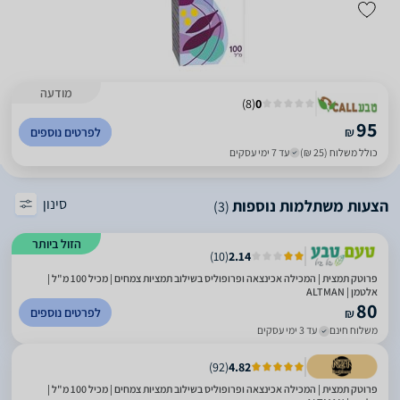
מודעה
)
8
(
0
95
₪
לפרטים נוספים
כולל משלוח (25 ₪)
עד 7 ימי עסקים
סינון
הצעות משתלמות נוספות
(3)
הזול ביותר
)
10
(
2.14
פרוטק תמצית | המכילה אכינצאה ופרופוליס בשילוב תמציות צמחים | מכיל 100 מ"ל |
אלטמן | ALTMAN
80
לפרטים נוספים
₪
משלוח חינם
עד 3 ימי עסקים
)
92
(
4.82
פרוטק תמצית | המכילה אכינצאה ופרופוליס בשילוב תמציות צמחים | מכיל 100 מ"ל |