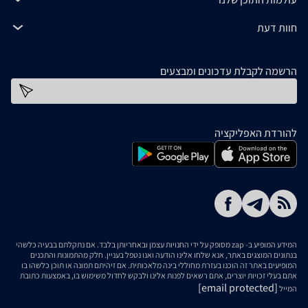
חוות דעת
הרשמה לקבלת עדכונים ומבצעים
כתובת דוא''ל
להורדת האפליקציה
המידע המופיע ב- zap מסופק על ידי החנויות עצמן ובאחריותן בלבד. אם נתקלתם בבעיה כלשהי
בנתונים המוצגים באתר, אנא שלחו אלינו הודעה ואנו נטפל בעניין. חלק מהתמונות והתכנים
המופיעים באתר זה הוכנו בעזרת מחוללי בינה מלאכותית. אם זיהיתם תמונה או תוכן כלשהו בו
אתם בעלי זכויות יוצרים, אתם רשאים לפנות אלינו ולבקש לחדול משימוש בו, באמצעות כתובת
[email protected]
המייל