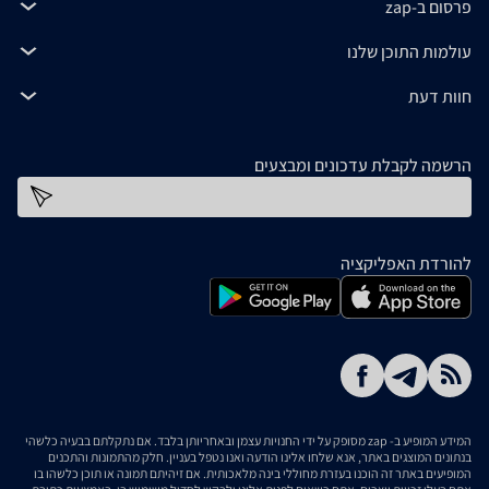
פרסום ב-zap
עולמות התוכן שלנו
חוות דעת
הרשמה לקבלת עדכונים ומבצעים
כתובת דוא''ל
להורדת האפליקציה
המידע המופיע ב- zap מסופק על ידי החנויות עצמן ובאחריותן בלבד. אם נתקלתם בבעיה כלשהי
בנתונים המוצגים באתר, אנא שלחו אלינו הודעה ואנו נטפל בעניין. חלק מהתמונות והתכנים
המופיעים באתר זה הוכנו בעזרת מחוללי בינה מלאכותית. אם זיהיתם תמונה או תוכן כלשהו בו