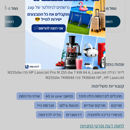
1,430
39
₪
1,995
₪
החל מ-
החל מ-
משלוח חינם
לפרטים נוספים
השוואת מחירים
השוואת מ
שמות נוספים לדגם
‏לייזר ‏רגילה HP LaserJet Pro M 255 dw 7 KW 64 A, LaserJet פרו M255dw
7KW64A HP , HP LaserJet פרו M255dw 7KW64A
קטגוריות משלימות
מתכלים למדפסות תלת מימד
מחשבי All in one
שרתי מדפסות
סורקים
סורקים יעודיים
מכונות צילום
מגרסות נייר
מכשירי כריכה ולמינציה
דיו וטונרים
מדיה להדפסה
לחוות דעת ופרטי החנויות