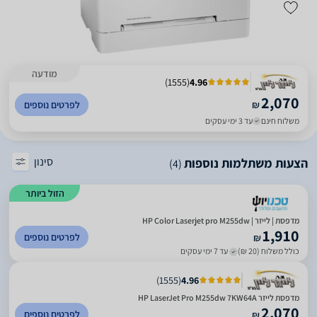
מודעה
)
1555
(
4.96
2,070
₪
לפרטים נוספים
משלוח חינם
עד 3 ימי עסקים
סינון
הצעות משתלמות נוספות
(4)
הזול ביותר
מדפסת | לייזר | HP Color Laserjet pro M255dw
1,910
לפרטים נוספים
₪
כולל משלוח (20 ₪)
עד 7 ימי עסקים
)
1555
(
4.96
מדפסת ‏לייזר HP LaserJet Pro M255dw 7KW64A
2,070
לפרטים נוספים
₪