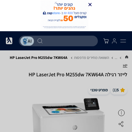
...
השוואת מחירים מדפסות
HP LaserJet Pro M255dw 7KW64A
HP
‏לייזר ‏רגילה HP LaserJet Pro M255dw 7KW64A
5
(
1
)
מפרט טכני