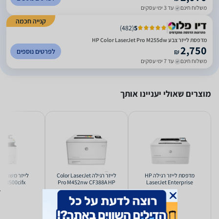
משלוח חינם
עד 3 ימי עסקים
קנייה חכמה
)
482
(
5
מדפסת לייזר צבע HP Color LaserJet Pro M255dw
2,750
לפרטים נוספים
₪
משלוח חינם
עד 7 ימי עסקים
מוצרים שאולי יעניינו אותך
‏מדפסת לייזר ‏רגילה HP
‏לייזר ‏רגילה Color LaserJet
MA3500cifx
Pro M452nw‎ CF388A HP
LaserJet Enterprise
M406dn