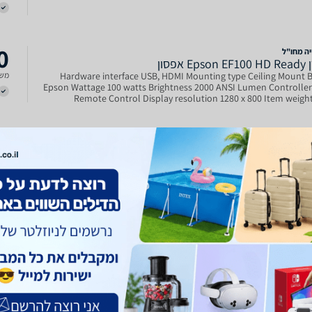
0
יה מחו"ל
E אפסון
משל
Hardware interface USB, HDMI Mounting type Ceiling Mount 
Epson Wattage 100 watts Brightness 2000 ANSI Lumen Controller
Remote Control Display resolution 1280 x 800 Item weight
Kilograms Light source wattage 172 Watts Minimum throw di
0
EPSON EF
1358 מקרן קולנוע חדש ועדכני מבית EPSON - דגם הMINI LASER הראשון של
משל
המנגיש איכות תמונה גבוהה במיוחד עם אורך חיים ארוך ועמידות
מקסימלית במחיר נוח ונגיש דגם EF-100 מאפשר שינוע קל והקרנה מהירה ויעילה
ל בבית ובחוץ - מתאים מאוד ליישומי קולנוע ועב
0
Epson 
מקרן הלייזר 3LCD הקטן בעולם² הכנס-הפעל עם מקרן הלייזר הנייד, הקומפקטי
משל
הסטייל הזה. לא משנה היכן אתה נמצא, תוכל להקרין על גבי כמעט כל משטח
בכל כיוון, גם באור יום. הוא מספיק קל-משקל כדי לקחת אותו להרפתקאות,
ות הקומפקטיות שלו מאפשרות לך לאחסן