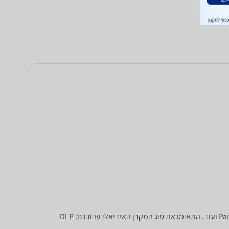
מעוניינים לרכוש מקרן? ב-zap השוואת מחירים תוכלו להשוות בין מקרנים של מיטב היצרנים: BenQ, טושיבה, Panasonic, Epson, Hitachi ועוד. התאימו את סוג המקרן האידיאלי עבורכם: DLP