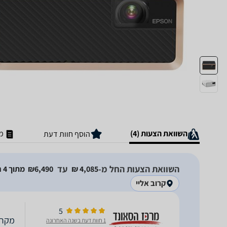
השוואת הצעות (4)
מ
הוסף חוות דעת
השוואת הצעות החל מ-
עד
4,085‏ ₪
6,490‏₪
מתוך 4 חנויות
קרוב אליי
5
מקרן pson EF100 HD Ready
1 חוות דעת בשנה האחרונה