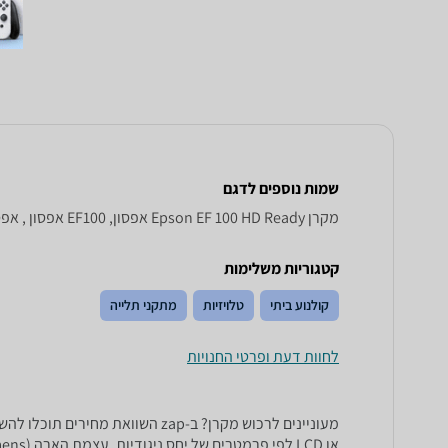
שמות נוספים לדגם
מקרן Epson EF 100 HD Ready אפסון, EF100 אפסון , אפסון EF100
קטגוריות משלימות
קולנוע ביתי
טלויזיות
מתקני תלייה
לחוות דעת ופרטי החנויות
או LCD לפי פרמטרים של יחס ניגודיות, עצמת הארה (ANSI Lumens), רזולוציה (dpi), תלת מימד, מרחק הקרנה ועוד.