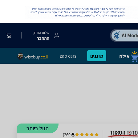
שלום אורח,
התחבר
מזגנים
zap cars
הזול ביותר
5
)
260
(