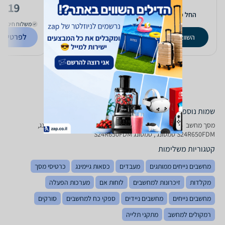
,919
564
618
₪
₪
החל מ-
החל מ-
משלוח חינם
לפרטים נ
השוואת מחירים
השוואת מחירים
שמות נוספים לדגם
מסך מחשב ‏ 24 ‏אינטש Samsung S 24 R 650 FDM Full HD סמסונג,
S24R650FDM סמסונג , סמסונג S24R650FDM
קטגוריות משלימות
מחשבים נייחים ממותגים
מעבדים
כסאות גיימינג
כרטיסי מסך
מקלדות
זיכרונות למחשבים
לוחות אם
מערכות הפעלה
מחשבים נייחים
מחשבים ניידים
ספקי כח למחשבים
סורקים
רמקולים למחשב
מתקני תלייה