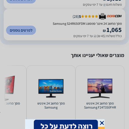
משלוח חינם
עד 7 ימי עסקים
)
28
(
5
מסך מחשב 24 אינצ' סמסונג Samsung S24R650FDM
1,065
לפרטים נוספים
₪
כולל משלוח (45 ₪)
עד 7 ימי עסקים
מוצרים שאולי יעניינו אותך
מסך מחשב ‏24 ‏אינטש
מסך מחשב ‏24 ‏אינטש
מסך מחשב Asus XG27WCS
Samsung
Samsung F24T350FHR
LS24A336NHMXUE Full HD