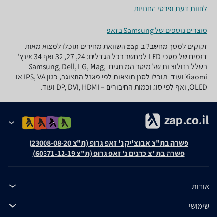
לחוות דעת ופרטי החנויות
מוצרים נוספים של Samsung בזאפ
זקוקים למסך מחשב? ב-zap השוואת מחירים תוכלו למצוא מאות
דגמים של מסכי LED למחשב בכל הגדלים: 24, 27, 32 ואף 34 אינץ'
בשלל רזולוציות של מיטב המותגים: Samsung, Dell, LG, Mag,
Xiaomi ועוד. תוכלו לסנן תוצאות לפי פאנל התצוגה, כגון IPS, VA או
OLED, ואף לפי סוג וכמות החיבורים – DP, DVI, HDMI ועוד.
פשרה בת"צ אבנצ'יק נ' זאפ גרופ (ת"צ 23008-08-20)
פשרה בת"צ כהנים נ' זאפ גרופ (ת"צ 60371-12-19)
אודות
שימושי