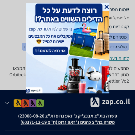
שמות נוספים לדגם
אליפטיקל Vo 2 Orbu, Orbu Vo2 , Vo2 Orbu
קטגוריות משלימות
מכשירים לאימון בטן
ספות כושר
קרוספיט
ספורט כללי
מולטי טריינרים
אופני כושר
סטפרים
הליכונים
משקולות
לחוות דעת ופרטי החנויות
מחפשים לרכוש מכשיר אליפטיקל? ב-zap השוואת מחירים תמצאו
מגוון רחב של אליפטיקלים של טובי היצרנים בתחום: Orbitrek, York,
Kettler, Vo2 ועוד.
פשרה בת"צ אבנצ'יק נ' זאפ גרופ (ת"צ 23008-08-20)
פשרה בת"צ כהנים נ' זאפ גרופ (ת"צ 60371-12-19)