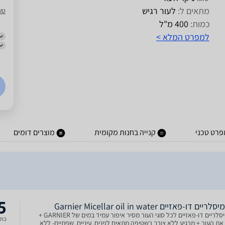
מתאים ל:
לעור רגיש
טע
כמות:
400 מ"ל
למפרט המלא >
פרט טכני
קנייה בחנות מקומית
מוצרים דומים
5
ים דו-פאזיים Garnier Micellar oil in water
מים מיסלריים דו-פאזיים לכל סוגי העור מסיר איפור עמיד במים של GARNIER +
כולל
ת העור + מרגיע ללא צורך בשטיפה מתאים לפנים, עיניים, שפתיים- ללא