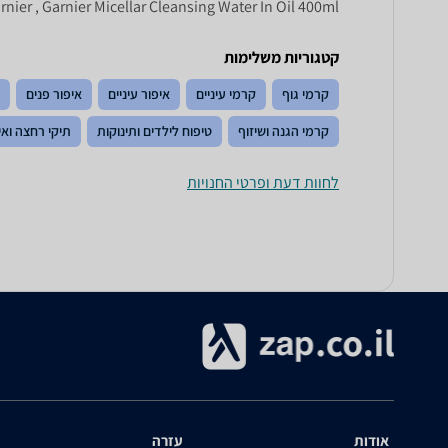
rnier , Garnier Micellar Cleansing Water In Oil 400ml
קטגוריות משלימות
קרמי גוף
קרמי עיניים
איפור עיניים
איפור פנים
קרמי הגנה ושיזוף
טיפוח לילדים ותינוקות
תיקי רחצה ואי
לחוות דעת ופרטי החנויות
אודות
עזרה