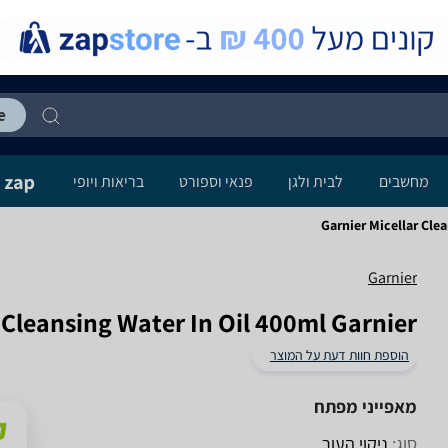
מחשבים
לבית ולגן
פנאי וספורט
בריאות ויופי
Garnier Micellar Cle
Garnier
 Cleansing Water In Oil 400ml Garnier
הוספת חוות דעת על המוצר
מאפייני מפתח
סוג:
ניקוי העור