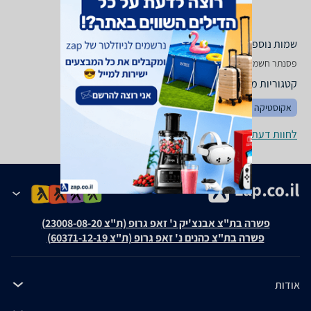
שמות נוספים לדגם
‏פסנתר חשמלי Kawai CN 39, CN39 Kawai , Kawai CN39
קטגוריות משלימות
אקוסטיקה
לחוות דעת ופרטי החנויות
פשרה בת"צ אבנצ'יק נ' זאפ גרופ (ת"צ 23008-08-20)
פשרה בת"צ כהנים נ' זאפ גרופ (ת"צ 60371-12-19)
אודות