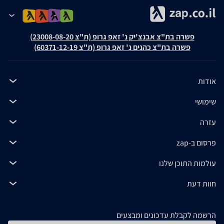
פשרה בת"צ אבנצ'יק נ' זאפ גרופ (ת"צ 23008-08-20)
פשרה בת"צ כהנים נ' זאפ גרופ (ת"צ 60371-12-19)
אודות
שימושי
עזרה
פרסום ב-zap
עולמות התוכן שלנו
חוות דעת
הרשמה לקבלת עדכונים ומבצעים