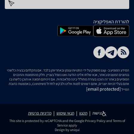
כתובת דוא''ל
להורדת האפליקציה
המידע המופיע ב- zap מסופק על ידי החנויות עצמן ובאחריותן בלבד. אם נתקלתם בבעיה כלשהי
בנתונים המוצגים באתר, אנא שלחו אלינו הודעה ואנו נטפל בעניין. חלק מהתמונות והתכנים
המופיעים באתר זה הוכנו בעזרת מחוללי בינה מלאכותית. אם זיהיתם תמונה או תוכן כלשהו בו
אתם בעלי זכויות יוצרים, אתם רשאים לפנות אלינו ולבקש לחדול משימוש בו, באמצעות כתובת
[email protected]
המייל
נגישות
תקנון
תנאי שימוש
מדיניות פרטיות
This site is protected by reCAPTCHA and the Google
Privacy Policy
and
Terms of
Service
apply
Design by uniqui