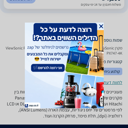
משלוח חינם
עד 14 ימי עסקים
שמות נוספים לדגם
מקרן ViewSonic PX 747 - 4 K 4 K / UHD, PX747-4K ViewSonic , ViewSonic
PX747-4K
קטגוריות משלימות
קולנוע ביתי
טלויזיות
מתקני תלייה
לחוות דעת ופרטי החנויות
מעוניינים לרכוש מקרן? ב-zap השוואת מחירים תוכלו להשוות בין
מקרנים של מיטב היצרנים: BenQ, טושיבה, Panasonic, Epson,
Hitachi ועוד. התאימו את סוג המקרן האידיאלי עבורכם: DLP או LCD
לפי פרמטרים של יחס ניגודיות, עצמת הארה (ANSI Lumens),
רזולוציה (dpi), תלת מימד, מרחק הקרנה ועוד.