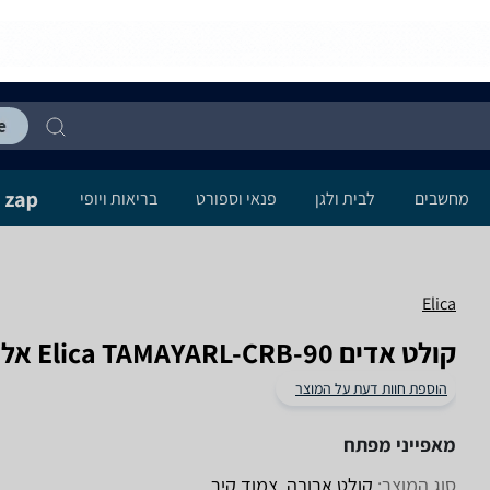
מחשבים
לבית ולגן
פנאי וספורט
בריאות ויופי
Elica
קולט אדים Elica TAMAYARL-CRB-90 אליקה
הוספת חוות דעת על המוצר
מאפייני מפתח
סוג המוצר:
קולט ארובה, צמוד קיר