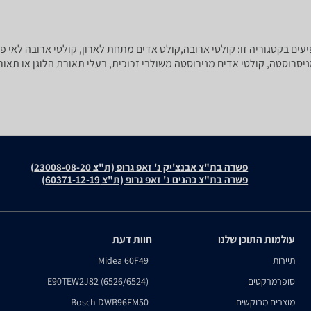
עים בקטגוריה זו: קולטי ארובה,קולט אדים מתחת לארון, קולטי ארובה לאי פי
פשרה בת"צ אבנצ'יק נ' זאפ גרופ (ת"צ 23008-08-20)
פשרה בת"צ כהנים נ' זאפ גרופ (ת"צ 60371-12-19)
עולמות התוכן שלנו
חוות דעת
תיירות
Midea 60F49
סופרמרקטים
E90TEW2J82 (6526/6524)
מוצרים מבוקשים
Bosch DWB96FM50