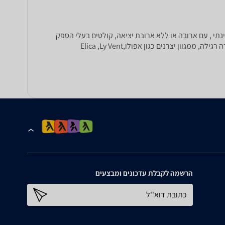
נתי , עם ארובה או ללא ארובת יציאה, קולטים בעלי הספק
שאיבה 1000 מק"ש, 890 מק"ש, 850 מק"ש, קולטי אדים מניסרוסטה, קולטי אדים מנירוסטה משולבי זכוכית, בעלי תאורת הלוגן או תאורה רגילה, ממגוון יצרנים כגון אפולו,Elica ,Ly Vent
הרשמה לקבלת עדכונים ומבצעים
כתובת דוא''ל