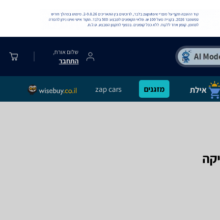
שלום אורח,
התחבר
מזגנים
zap cars