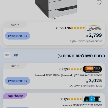
מודעה
)
1555
(
4.96
2,799
₪
לפרטים נוספים
משלוח חינם
עד 3 ימי עסקים
סינון
הצעות משתלמות נוספות
(5)
מודעה
)
129
(
5
מדפסת לייזר A4 שחור לבן Lexmark MS823N/DN (Lexmark)
3,025
לפרטים נוספים
₪
משלוח חינם
עד 5 ימי עסקים
zap choice
)
211
(
5
מדפסת לייזר ש/ל Lexmark MS823N