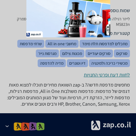
שמות נוספים לדגם
‏לייזר ‏רגילה Lexmark MS 823 n לקסמרק, MS823n לקסמרק , לקסמרק
MS823n
קטגוריות משלימות
מתכלים למדפסות תלת מימד
מחשבי All in one
שרתי מדפסות
סורקים
סורקים יעודיים
מכונות צילום
מגרסות נייר
מכשירי כריכה ולמינציה
דיו וטונרים
מדיה להדפסה
לחוות דעת ופרטי החנויות
מחפשים מדפסת חדשה? ב-zap השוואת מחירים תוכלו למצוא מאות
דגמים של מדפסות: מדפסות משולבות All in One, מדפסות רגילות,
מדפסות לייזר, הזרקת דיו, תרמיות ועוד של מגוון המותגים המובילים:
HP, Brother, Canon, Samsung, Xerox ורבים וטובים אחרים.