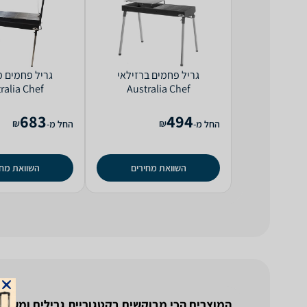
‏גריל ‏פחמים ברזילאי
‏גריל ‏פחמי
ralia Chef
Australia Chef
683
494
₪
₪
החל מ-
החל מ-
השוואת מחירים
השוואת מחי
המוצרים הכי מבוקשים בקטגוריית גרילים ומעשנ