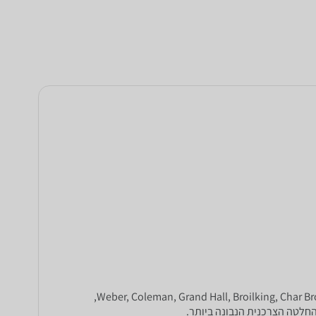
מחפשים מנגל, גריל גז או מעשנת לגינה? ב-zap השוואת מחירים תמצאו מגוון רחב של גרילים ומעשנות של מיטב המותגים המובילים: Weber, Coleman, Grand Hall, Broilking, Char Broil,
חלטה הצרכנית הנבונה ביותר.