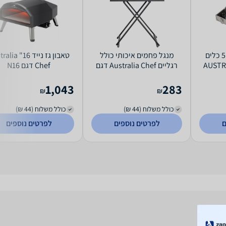
Australia Chef סט 5 כלים
מנגל פחמים איכותי כולל
טאבון גז נייד 16"
ריל AUSTRALIA
רגליים Australia Chef דגם
Chef דגם N16
5467
1,043
283
₪
₪
כולל משלוח (44 ₪)
כולל משלוח (44 ₪)
ם
לפרטים נוספים
לפרטים נוספים