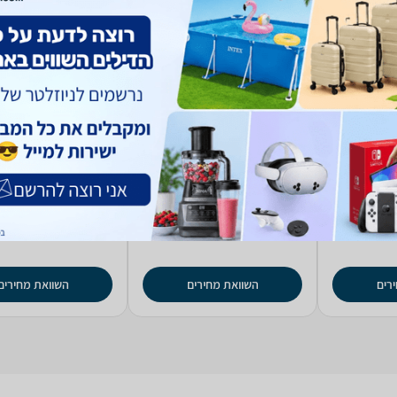
גריל + מעשנה ‏ ‏חשמלי Ninja
‏גריל ‏חשמלי Ninja DG553
‏טאבון ‏
odFire OO103
Foodi Pro Max
Woodfire
(2)
5.0
1,249
824
₪
₪
החל מ-
החל מ-
רים
השוואת מחירים
השוואת מחירים