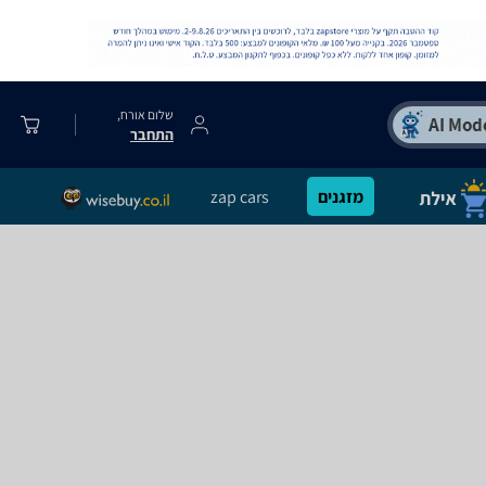
שלום אורח,
התחבר
מזגנים
zap cars