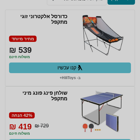
כדורסל אלקטרוני זוגי
מתקפל
מחיר מיוחד
539 ₪
משלוח חינם
קנו עכשיו
ב- HiliToys+
שולחן פינג פונג מיני
מתקפל
42% הנחה
419 ₪
729 ₪
משלוח חינם