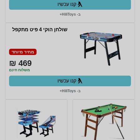
קנו עכשיו
ב- HiliToys+
שולחן הוקי 4 פיט מתקפל
מחיר מיוחד
469 ₪
משלוח חינם
קנו עכשיו
ב- HiliToys+