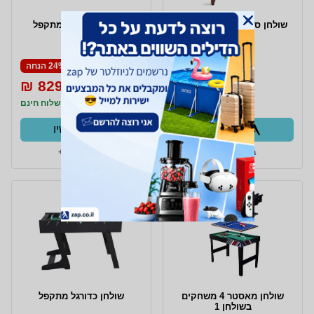
שולחן סנוקר 5 פיט מתקפל
שולחן מאסטר 5 מתקפל
מחיר מיוחד
24% הנחה
829 ₪
1,099 ₪
639 ₪
משלוח חינם
משלוח חינם
קנו עכשיו
קנו עכשיו
ב- HiliToys+
ב- HiliToys+
שולחן מאסטר 4 משחקים
שולחן כדורגל מתקפל
בשולחן 1