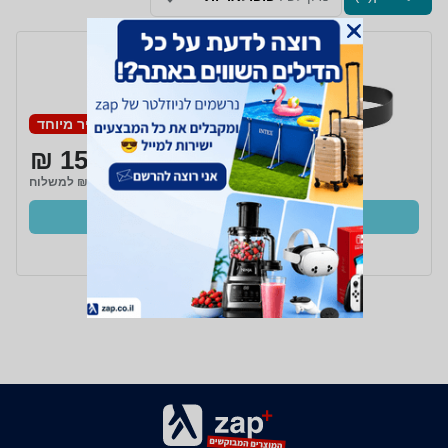
פנס ראש Youdox
Withred אצטק
מחיר מיוחד
150 ₪
₪29 למשלוח
קנו עכשיו
ב- Zap