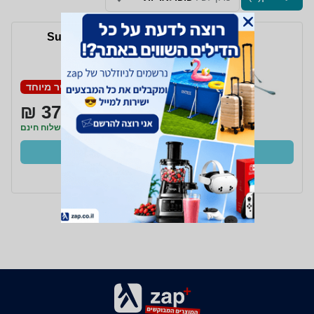
ציליית חוף Sunbag4
מחיר מיוחד
370 ₪
משלוח חינם
קנו עכשיו
ב- Zap