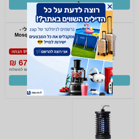
קנו עכשיו
ב- Zap
‏קטלן יתושים חשמלי -
Mosquito Made in Italy
M11
9% הנחה
679 ₪
749 ₪
₪19 למשלוח
קנו עכשיו
ב- ZolElectric+