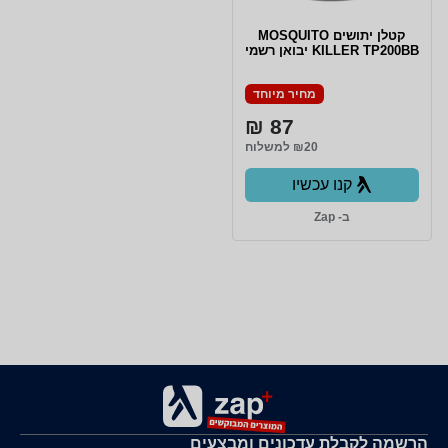
קטלן יתושים MOSQUITO
KILLER TP200BB יבואן רשמי
מחיר מיוחד
87 ₪
₪20 למשלוח
קנו עכשיו
ב- Zap
הרשמה לקבלת עדכונים ומבצעים