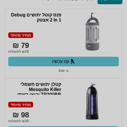
פנס קוטל יתושים Debug
2 In 1 אצטק
מחיר מיוחד
79 ₪
₪29 למשלוח
קנו עכשיו
ב- Zap
‏קטלן יתושים חשמלי
Mosquito Killer
TP300BB יבואן רשמי
מחיר מיוחד
98 ₪
₪20 למשלוח