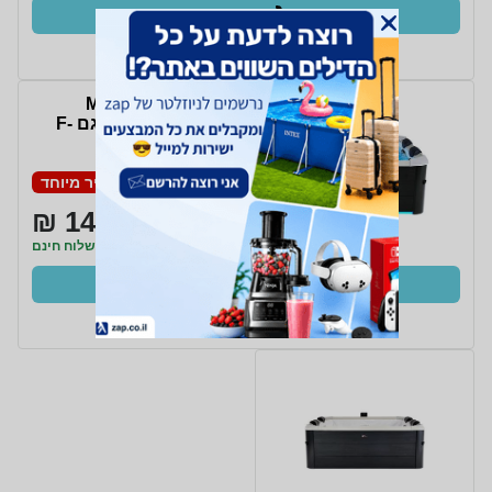
קנו עכשיו
ב- Zap
ג'קוזי מרובע MSPA
מסדרת FRAME דגם F-
OS063W OSLO
מחיר מיוחד
14,999 ₪
משלוח חינם
קנו עכשיו
ב- Zap