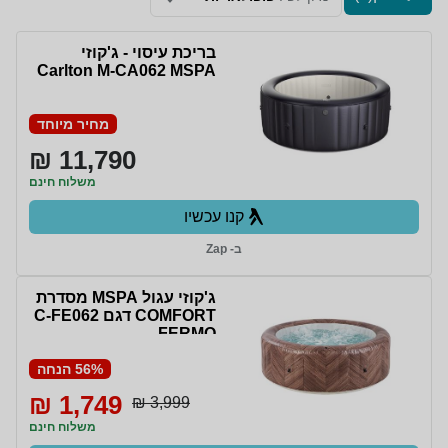
בריכת עיסוי - ג'קוזי
Carlton M-CA062 MSPA
מחיר מיוחד
11,790 ₪
משלוח חינם
קנו עכשיו
ב- Zap
ג'קוזי עגול MSPA מסדרת
COMFORT דגם C-FE062
FERMO
56% הנחה
1,749 ₪
3,999 ₪
משלוח חינם