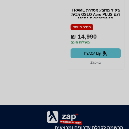
ג'קוזי מרובע מסדרת FRAME
דגם OSLO Aero PLUS מבית
MSPA F-OS063WAP
מחיר מיוחד
14,990 ₪
משלוח חינם
קנו עכשיו
ב- Zap
הרשמה לקבלת עדכונים ומבצעים