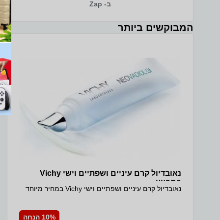
ב- Zap
לנעימה יותר. המחשב מגיע עם 16GB זיכרון ו-1TB כונן
SSD גדול ומהיר, כך שיש מקום נרחב לכל התוכנות,
הקבצים והתמונות בלי דאגה למקום, ומערכת ההפעלה
המבוקשים ביותר
והיישומים נטענים במהירות. המארז הדק בגוון Cosmic
Blue במשקל של כ-1.6 קג קל לנשיאה יומיומית. זהו
מחשב נייד עם מסך מגע ואחסון גדול שנותן שילוב מצוין
של ביצועים, נוחות ומחיר. ה-Lenovo Slim 3 עם האחסון
הגדול מתאים כמחשב נייד לסטודנטים, כמחשב נייד
לעבודה מהבית וכמחשב נייד לצילום ולאחסון תמונות.
ה-1TB נותן מקום נרחב לספריות תמונות, לסרטונים
ולקבצי עבודה, ומסך המגע מפרט טכני מקט יצרן:
83K4000RUS מסך: 15.3 WUXGA (1920x1200) IPS
300nits Anti-glare, 45% NTSC, 60Hz, Touch יחס
מסך לגוף: 90.7% סוג מכשיר: מחשב נייד מסך מגע: On-
cell, 10-point Multi-touch יחס מסך לגוף: 90.7%
מעבד: Intel Core 5 210H, 8 (4P+4E) ליבות, 12
threads, עד 4.8GHz ערכת שבבים: Intel SoC Platform
זיכרון RAM: 16GB DDR5-4800 אחריות ושירות אחריות
יצרן 36 חודשים (ATOMIC) מקט ופרטי דגם מקט יצרן:
83K4000RUS קוד מוצר יבואן: 3044
נאובדיול קרם עיניים ושפתיים וישי Vichy
במבצע
נאובדיול קרם עיניים ושפתיים וישי Vichy במחיר מיוחד
10% הנחה