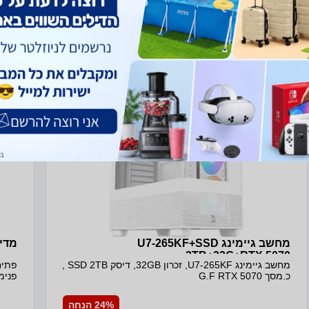
ב- חיון טכנולוגיות+
מחשב גיימינג U7-265KF+SSD
מדיח אי
2TB+32G+RTX 5070
מחשב גיימינג U7-265KF, זכרון 32GB, דיסק SSD 2TB ,
כ.מסך G.F RTX 5070
פנימ
24% הנחה