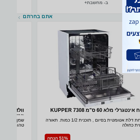
ב- מחשבת+
אתם בחרתם
נטגרלי מלא 60 ס"מ 7308 KUPPER
וולדה שמן 
זוגי!
פתיחת דלת אטומטית בסיום , תוכנית 1/2 כמות. תאורה
שמן הריון מכ
ית כחולה
בהפחתת סימנ
בשימוש יום יו
51% הנחה