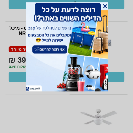
קנו עכשיו
ב- Zap
מצנן אוויר עם שלט - מיכל
מים 4 ליטר NRI-6565
UNIVERSE
מחיר מיוחד
399 ₪
משלוח חינם
קנו עכשיו
ב- אלקטרוליין+