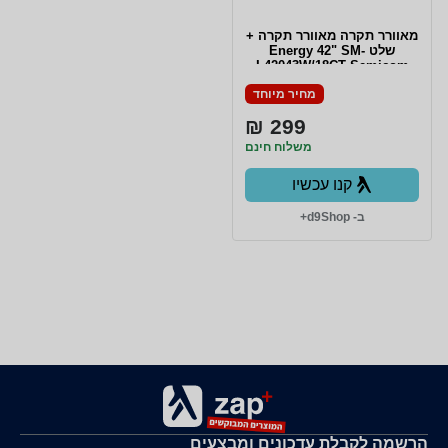
מאוורר תקרה מאוורר תקרה +
שלט Energy 42" SM-
L42043W/18CT Semicom
מחיר מיוחד
299 ₪
משלוח חינם
קנו עכשיו
ב- d9Shop+
הרשמה לקבלת עדכונים ומבצעים