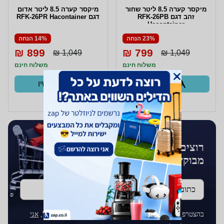
מיקסר קערה 8.5 ליטר שחור
מיקסר קערה 8.5 ליטר אדום
זהב דגם RFK-26PB
דגם RFK-26PR Hacontainer
Hacontainer
23% הנחה
14% הנחה
899 ₪
799 ₪
1,049 ₪
1,049 ₪
משלוח חינם
משלוח חינם
קנו עכשיו
קנו עכשיו
ב- Zap
ב- Zap
רוצים לקבל עדכונים על מוצרים
מבוקשים?
כתובת דוא''ל
בהצטרפותך לרשימת התפוצה על ידי הכנסת כתובת הדוא"ל,
אני