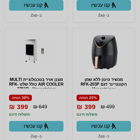
קנו עכשיו
קנו עכשיו
ב- Zap
ב- Zap
‏מכשיר טיגון ‏ללא שמן
מצנן אויר בטכנולוגיית MULTI
הקונטיינר דגם RFK-203P
AIR COOLER כולל שלט RFK-
2751P - Hacontainer
Hacontainer
20% הנחה
38% הנחה
399 ₪
399 ₪
649 ₪
499 ₪
משלוח חינם
משלוח חינם
קנו עכשיו
קנו עכשיו
ב- Zap
ב- Zap