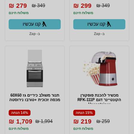
279 ₪
299 ₪
349 ₪
349 ₪
משלוח חינם
משלוח חינם
קנו עכשיו
קנו עכשיו
ב- Zap
ב- Zap
מכשיר להכנת פופקורן
תנור משולב כיריים גז 60X60
הקונטיינר דגם RFK-111P
מכסה זכוכית +טורבו נירוסטה
Hacontainer
15% הנחה
14% הנחה
1,709 ₪
219 ₪
1,994 ₪
259 ₪
משלוח חינם
משלוח חינם