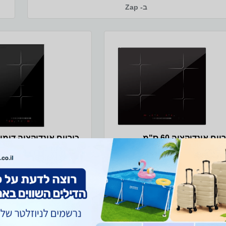
ב- Zap
49 סמ
כיריים אינדוקציה 60 ס"מ
BL600 שחור חד-פאזי Peerless -
Peerless דגם BL300
רלס
כיריים אינדוקציה 60 ס"מ שחור
פאזי מגיע מוכן עם תקע ישר
תקע מוכן להפעלה ללא צורך
עלה ללא צורך בטכנאי !!! ארבע
הכוללות 2 משטחי בישול
רי חימום פאנל שליטה עם סליידר
מגע (טאץ’) 9 עוצמות הפעלה טיימר עד
דרגות חום ושליטה יעילה ד
16% הנחה
ים)
דיגיטל
Control, התקן בטיחות מ
990 ₪
ומנגנון נעילת ילדים
890 ₪
1,190 ₪