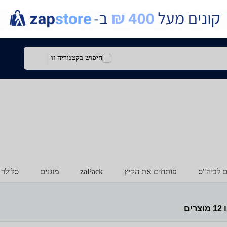
חיפוש בקטגוריה זו
ם לביה"ס
פותחים את הקיץ
zaPack
מזגנים
סלולר 
ו
12
מוצרים