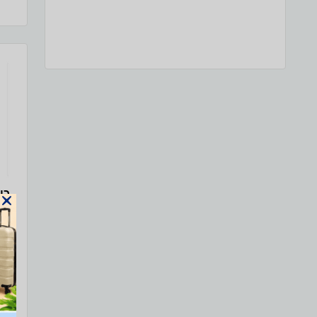
פי
חד-
להפ
אזו
99 דקות (אחד לכל האיזור