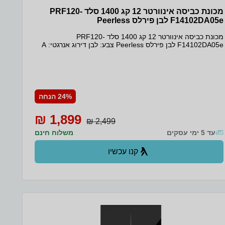
מכונת כביסה אינוורטר 12 קג 1400 סלד PRF120-
F14102DA05e לבן פירלס Peerless
מכונת כביסה אינוורטר 12 קג 1400 סלד PRF120-
F14102DA05e לבן פירלס Peerless צבע: לבן דירוג אנרגטי: A
מהירות סחיטה מרבית: 1400 סל"ד בורר סחיטה משתנה :
0/400/600/800/1000/1400 סל"ד בורר טמפרטורות:
קר/95/60/40/30/20 מעלות צלסיוס מנוע BLDC INVERTER
MOTOR – בהשוואה למנוע אוניברסלי, מנוע אינוורטר יכול להגיע
ליותר מ- 70% חיסכון בחשמל. המנוע יסתובב במהירות
האופטימלית ביחס למשקל הכביסה ובכך יפחית רעידות והפעולה
24% הנחה
תהיה שקטה יותר ועמידה בביצועים לאורך שנים, עם יציבות
טובה יותר וביצועים טובים יותר. 16 תכניות כביסה: כביסה
1,899 ₪
מעורבת, תוכנית סופר מהירה ב- 18 דקות, צמר, חולצות,
2,499 ₪
מצעים, ספורט, תוכנית לניקוי
עד 5 ימי עסקים
משלוח חינם
קנו עכשיו
ב- Zap