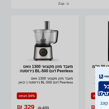
לניקוי גימור זכוכית שחורההספק :עד 3500 וואט מידות
ב- Zap
חיצוניות:אורך - 51 סמרוחב - 29 סמ מידות פתח התקנהאורך -
רוחב - 27 סמ
כיריים אינדוקציה דומינו 30 ס"מ
מעבד מזון מקצועי 1300 וואט
Peerless דגם BL-500 נירוסטה
כיריים אינדוקציה דומינו 30 ס"מ כולל
מעבד מזון מקצועי 1300 וואט
 בטכנאי ,
Peerless דגם BL-500 נירוסטה | יבואן
 עוצמתיים
רשמי • מעבד מזון עוצמתי למטבח –
ובוסטר לחימום מהיר ואינטנסיבי, עם 9
עוצמה, דיוק וסטייל • מנוע בהספק
רך תצוגה
1300W לעבודה מהירה ויעילה •
22% הנחה
34% הנחה
ית ולוח בקרה חכם Touch
מתאים לקיצוץ ירקות קשים וללישת
פני גלישה
בצק במרקם מושלם • עיצוב אלגנטי עם
329 ₪
690 ₪
ציפוי נירוסטה בשילוב פלסטיק שחור •
499 ₪