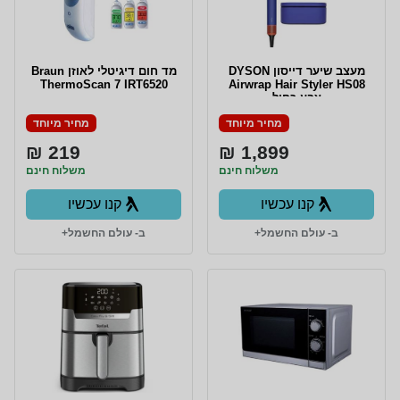
מעצב שיער דייסון DYSON
מד חום דיגיטלי לאוזן Braun
ThermoScan 7 IRT6520
Airwrap Hair Styler HS08
צבע כחול
מחיר מיוחד
מחיר מיוחד
219 ₪
1,899 ₪
משלוח חינם
משלוח חינם
קנו עכשיו
קנו עכשיו
ב- עולם החשמל+
ב- עולם החשמל+