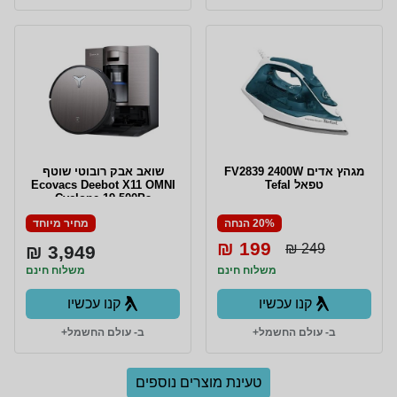
מגהץ אדים FV2839 2400W
שואב אבק רובוטי שוטף
טפאל Tefal
Ecovacs Deebot X11 OMNI
Cyclone 19.500Pa
20% הנחה
מחיר מיוחד
199 ₪
249 ₪
3,949 ₪
משלוח חינם
משלוח חינם
קנו עכשיו
קנו עכשיו
ב- עולם החשמל+
ב- עולם החשמל+
טעינת מוצרים נוספים