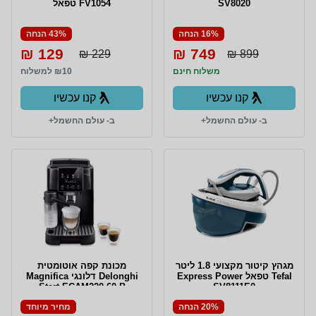
SV8020
FV1054 טפאל
16% הנחה
43% הנחה
129 ₪
749 ₪
229 ₪
899 ₪
משלוח חינם
₪10 למשלוח
קנו עכשיו
קנו עכשיו
ב- עולם החשמל+
ב- עולם החשמל+
מגהץ קיטור מקצועי 1.8 ליטר
מכונת קפה אוטומטית
Tefal טפאל Express Power
Delonghi דלונגי Magnifica
Start ECAM220.60.B
SV8111E0
20% הנחה
מחיר מיוחד