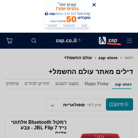
ל-
ראשי
zap store
עולם החשמל+
דילים מאתר עולם החשמל+
Happy Friday
מבצעי השבוע
חוזרים לביה"ס
פותחים את 
zap store
סינון
(1)
מיון לפי:
פופולאריות
רמקול Bluetooth אלחוטי
נייד JBL Flip 7 - צבע
אדום