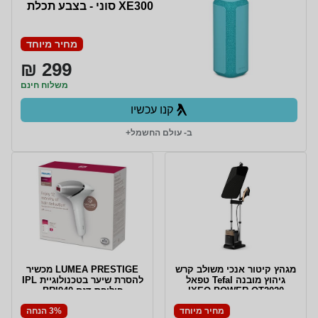
XE300 סוני - בצבע תכלת
מחיר מיוחד
299 ₪
משלוח חינם
קנו עכשיו
ב- עולם החשמל+
מגהץ קיטור אנכי משולב קרש
LUMEA PRESTIGE מכשיר
גיהוץ מובנה Tefal טפאל
להסרת שיער בטכנולוגיית IPL
IXEO POWER QT2020
פיליפס דגם BRI940
מחיר מיוחד
3% הנחה