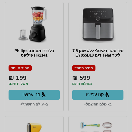
סיר טיגון דיגיטלי ללא שמן 7.5
‏בלנדר+‎מטחנה Philips
ליטר Tefal דגם EY855D10
HR2141 פיליפס
מחיר מיוחד
מחיר מיוחד
199 ₪
599 ₪
משלוח חינם
משלוח חינם
קנו עכשיו
קנו עכשיו
ב- עולם החשמל+
ב- עולם החשמל+