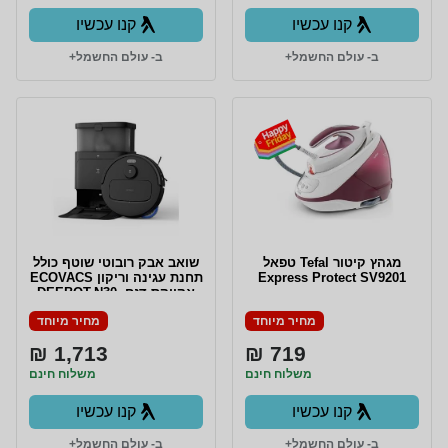
קנו עכשיו
קנו עכשיו
ב- עולם החשמל+
ב- עולם החשמל+
מגהץ קיטור Tefal טפאל
שואב אבק רובוטי שוטף כולל
Express Protect SV9201
תחנת עגינה וריקון ECOVACS
אקווקס דגם DEEBOT-N30-
PRO-OMNI שחור
מחיר מיוחד
מחיר מיוחד
1,713 ₪
719 ₪
משלוח חינם
משלוח חינם
קנו עכשיו
קנו עכשיו
ב- עולם החשמל+
ב- עולם החשמל+