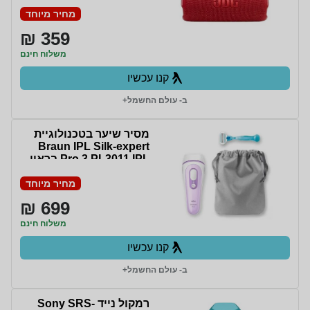
מחיר מיוחד
359 ₪
משלוח חינם
קנו עכשיו
ב- עולם החשמל+
מסיר שיער בטכנולוגיית
Braun IPL Silk-expert
Pro 3 PL3011 IPL בראון
מחיר מיוחד
699 ₪
משלוח חינם
קנו עכשיו
ב- עולם החשמל+
‏רמקול נייד Sony SRS-