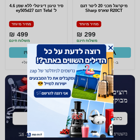
מיקרוגל מכני ‏20 ‏ליטר דגם
סיר טיגון דיגיטלי ללא שמן 4.6
R20CT שארפ Sharp
ל' Tefal דגם ey505d27
מחיר מיוחד
מחיר מיוחד
499 ₪
299 ₪
משלוח חינם
משלוח חינם
קנו עכשיו
קנו עכשיו
ב- עולם החשמל+
ב- עולם החשמל+
רוצים לקבל עדכונים על מוצרים
מבוקשים?
כתובת דוא''ל
בהצטרפותך לרשימת התפוצה על ידי הכנסת כתובת הדוא"ל,
אני