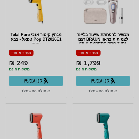
מכשיר להפחתת שיעור בלייזר
מגהץ קיטור אנכי Tefal Pure
לצמיתות בראון BRAUN דגם
Pop DT2026E1 טפאל - צבע
SILK EXPERT PRO 7 IPL
צהוב
PL7249
מחיר מיוחד
מחיר מיוחד
249 ₪
1,799 ₪
משלוח חינם
משלוח חינם
קנו עכשיו
קנו עכשיו
ב- עולם החשמל+
ב- עולם החשמל+