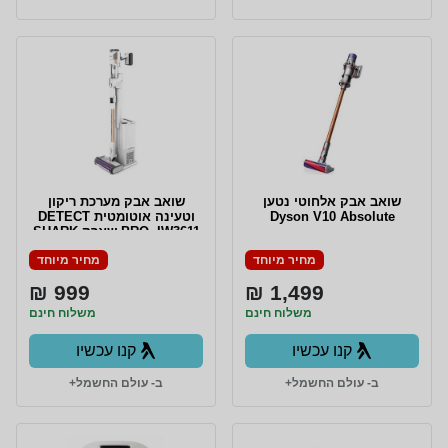
שואב אבק אלחוטי נטען
שואב אבק מערכת ריקון
Dyson V10 Absolute
וטעינה אוטומטית DETECT
PRO -IW3611 שארק SHARK
מחיר מיוחד
מחיר מיוחד
999 ₪
1,499 ₪
משלוח חינם
משלוח חינם
קנו עכשיו
קנו עכשיו
ב- עולם החשמל+
ב- עולם החשמל+