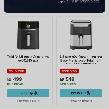
מסכים
לקבל מידע שיווקי מzap
סיר טיגון דיגיטלי ללא שמן 6.5
סיר טיגון ללא שמן 4.5 ל' Tefal
ליטר Tefal טפאל Easy Fry &
דגם ey501815
Grill XXL EY801D27
מחיר מיוחד
מחיר מיוחד
499 ₪
549 ₪
משלוח חינם
משלוח חינם
קנו עכשיו
קנו עכשיו
ב- עולם החשמל+
ב- עולם החשמל+