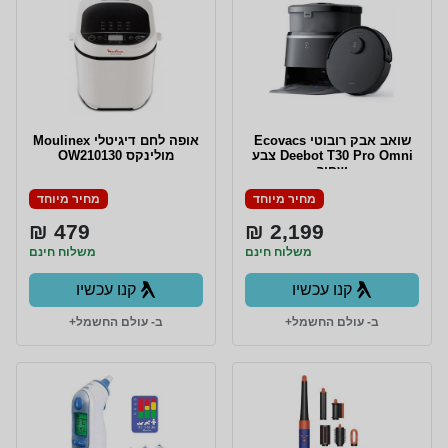
שואב אבק רובוטי Ecovacs
אופה לחם דיגיטלי Moulinex
Deebot T30 Pro Omni צבע
מולינקס OW210130
שחור
מחיר מיוחד
מחיר מיוחד
479 ₪
2,199 ₪
משלוח חינם
משלוח חינם
קנו עכשיו
קנו עכשיו
ב- עולם החשמל+
ב- עולם החשמל+