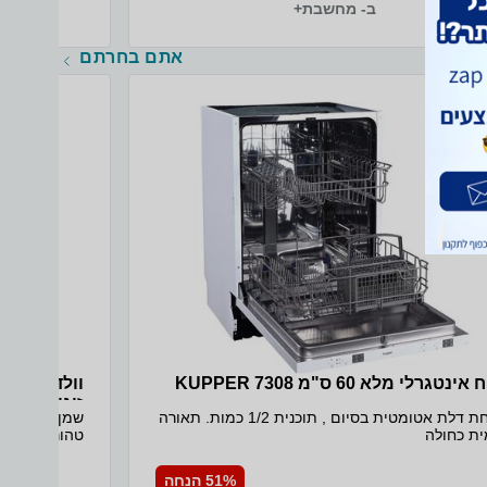
ב- מחשבת+
אתם בחרתם
נטגרלי מלא 60 ס"מ 7308 KUPPER
וולדה שמן 
זוגי!
פתיחת דלת אטומטית בסיום , תוכנית 1/2 כמות. תאורה
שמן הריון מכ
ית כחולה
בהפחתת סימנ
בשימוש יום יו
51% הנחה