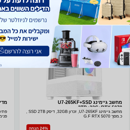
ב- חיון טכנולוגיות+
מחשב גיימינג U7-265KF+SSD
מדיח אי
2TB+32G+RTX 5070
מחשב גיימינג U7-265KF, זכרון 32GB, דיסק SSD 2TB ,
כ.מסך G.F RTX 5070
פנימ
24% הנחה