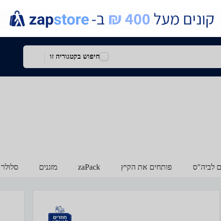
חיפוש בקטגוריה זו
ם לביה"ס
פותחים את הקיץ
zaPack
מזגנים
סלולר 