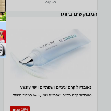
ב- Zap
לנעימה יותר. המחשב מגיע עם 16GB זיכרון ו-1TB כונן
SSD גדול ומהיר, כך שיש מקום נרחב לכל התוכנות,
הקבצים והתמונות בלי דאגה למקום, ומערכת ההפעלה
המבוקשים ביותר
והיישומים נטענים במהירות. המארז הדק בגוון Cosmic
Blue במשקל של כ-1.6 קג קל לנשיאה יומיומית. זהו
מחשב נייד עם מסך מגע ואחסון גדול שנותן שילוב מצוין
של ביצועים, נוחות ומחיר. ה-Lenovo Slim 3 עם האחסון
הגדול מתאים כמחשב נייד לסטודנטים, כמחשב נייד
לעבודה מהבית וכמחשב נייד לצילום ולאחסון תמונות.
ה-1TB נותן מקום נרחב לספריות תמונות, לסרטונים
ולקבצי עבודה, ומסך המגע מפרט טכני מקט יצרן:
83K4000RUS מסך: 15.3 WUXGA (1920x1200) IPS
300nits Anti-glare, 45% NTSC, 60Hz, Touch יחס
מסך לגוף: 90.7% סוג מכשיר: מחשב נייד מסך מגע: On-
cell, 10-point Multi-touch יחס מסך לגוף: 90.7%
מעבד: Intel Core 5 210H, 8 (4P+4E) ליבות, 12
threads, עד 4.8GHz ערכת שבבים: Intel SoC Platform
זיכרון RAM: 16GB DDR5-4800 אחריות ושירות אחריות
יצרן 36 חודשים (ATOMIC) מקט ופרטי דגם מקט יצרן:
83K4000RUS קוד מוצר יבואן: 3044
נאובדיול קרם עיניים ושפתיים וישי Vichy
במבצע
נאובדיול קרם עיניים ושפתיים וישי Vichy במחיר מיוחד
10% הנחה