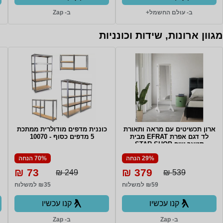
ב- עולם החשמל+
ב- Zap
מגוון ארונות, שידות וכונניות
ארון תכשיטים עם מראה ותאורת
כוננית מדפים מודולרית ממתכת
לד דגם אפרת EFRAT מבית
5 מדפים כסוף - 10070
סטאר שופ STAR SHOP
29% הנחה
70% הנחה
73 ₪
379 ₪
249 ₪
539 ₪
₪59 למשלוח
₪35 למשלוח
קנו עכשיו
קנו עכשיו
ב- Zap
ב- Zap