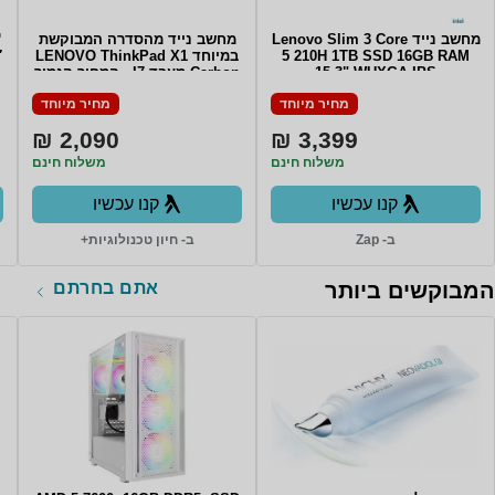
מחשב נייד Lenovo Slim 3 Core
מחשב נייד מהסדרה המבוקשת
™
5 210H 1TB SSD 16GB RAM
במיוחד LENOVO ThinkPad X1
″
15.3" WUXGA IPS
Carbon מעבד I7 - המחיר הנמוך
TOUCHSCREEN Win11 Backlit
בשוק Lenovo Carbon X1 6th
מחיר מיוחד
מחיר מיוחד
Gen i7-8550U/16GB ddr4 (no
Keyboard COSMIC BLUE 3Y
upgrade)/512GB SSD/14" Non
Warrnty
2,090 ₪
3,399 ₪
touch/WIN11Pro
משלוח חינם
משלוח חינם
קנו עכשיו
קנו עכשיו
ב- Zap
ב- חיון טכנולוגיות+
אתם בחרתם
המבוקשים ביותר