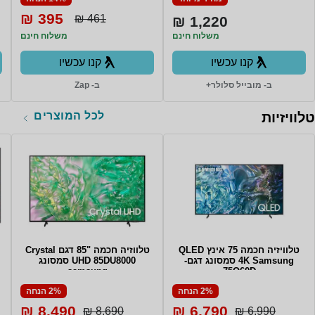
395 ₪
461 ₪
1,220 ₪
משלוח חינם
משלוח חינם
קנו עכשיו
קנו עכשיו
ב- מובייל סלולר+
ב- Zap
לכל המוצרים
טלוויזיות
טלוויזיה חכמה 75 אינץ QLED
טלווזיה חכמה "85 דגם Crystal
4K Samsung סמסונג דגם-
UHD 85DU8000 סמסונג
samsung
75Q60D
2% הנחה
2% הנחה
8,490 ₪
6,790 ₪
8,690 ₪
6,990 ₪