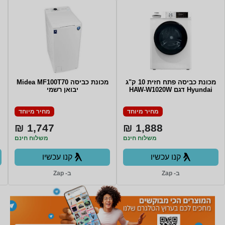
מכונת כביסה פתח חזית 10 ק"ג
מכונת כביסה Midea MF100T70
Hyundai דגם HAW-W1020W
יבואן רשמי
מחיר מיוחד
מחיר מיוחד
1,747 ₪
1,888 ₪
משלוח חינם
משלוח חינם
קנו עכשיו
קנו עכשיו
ב- Zap
ב- Zap