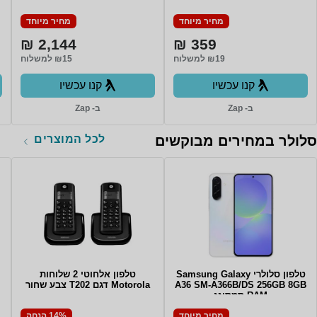
64GB Emmc 4GB 10.1"
128GB בצבע Yellow
(1280x800)
מחיר מיוחד
מחיר מיוחד
TOUCHSCREEiView Magnus
III Tablet Intel Quad Core
2,144 ₪
359 ₪
Cherry Trail Z8350 64GB
Emmc 4GB 10.1" (1280x800)
₪19 למשלוח
₪15 למשלוח
TOUCHSCREE
קנו עכשיו
קנו עכשיו
ב- Zap
ב- Zap
לכל המוצרים
סלולר במחירים מבוקשים
טלפון סלולרי Samsung Galaxy
טלפון אלחוטי 2 שלוחות
A36 SM-A366B/DS 256GB 8GB
Motorola דגם T202 צבע שחור
RAM סמסונג
מחיר מיוחד
14% הנחה