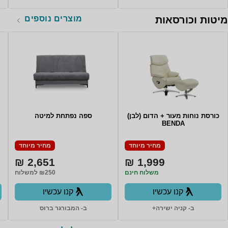
מוצרים נוספים
מיטות וכורסאות
כורסת נוחות מעור + הדום (לבן)
ספה נפתחת למיטה
BENDA
מחיר מיוחד
מחיר מיוחד
2,651 ₪
1,999 ₪
משלוח חינם
₪250 למשלוח
קנו עכשיו
קנו עכשיו
ב- קניה ישירה+
ב- המבורגר ברוס