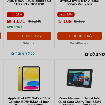
נאובדיול קרם עיניים ושפתיים
AMD 5 7600+16GB DDR5+SSD
וישי Vichy במבצע
1TB + RTX 3050 8GB
10% הנחה
22% הנחה
4,071 ₪
169 ₪
5,248 ₪
189 ₪
משלוח חינם
לאתר החנות
לאתר החנות
ב- Medi-Pharm
ב- G-Tech
לכל המוצרים
טאבלטים
iView Magnus III Tablet Intel
אייפד Apple iPad 2025 WiFi +
Cellular MD7H4KN/A 11-inch
Quad Core Cherry Trail Z8350