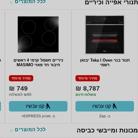
לכל המוצרים
תנורי אפייה וכיריים
תנור בנוי Teka I Oven יבואן
כיריים חשמל קרמי 4 ראשים
כ
רשמי
חיבור חד פאזי MASIMO
מחיר מיוחד
מחיר מיוחד
749 ₪
8,787 ₪
משלוח חינם
₪60 למשלוח
קנו עכשיו
קנו עכשיו
ב- Zap
ב- סטוק EXPRESS+
לכל המוצרים
מכונות ומייבשי כביסה