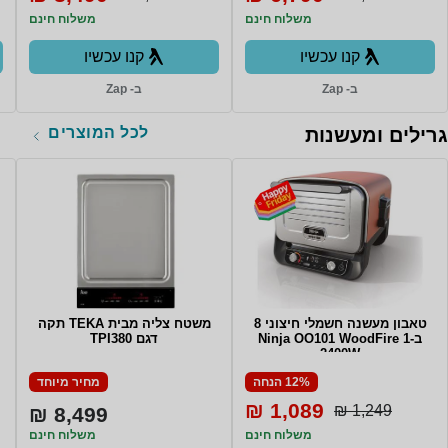
משלוח חינם
משלוח חינם
קנו עכשיו
קנו עכשיו
ב- Zap
ב- Zap
לכל המוצרים
גרילים ומעשנות
טאבון מעשנה חשמלי חיצוני 8
משטח צליה מבית TEKA תקה
ב-1 Ninja OO101 WoodFire
דגם TPI380
2400W
12% הנחה
מחיר מיוחד
1,089 ₪
1,249 ₪
8,499 ₪
משלוח חינם
משלוח חינם