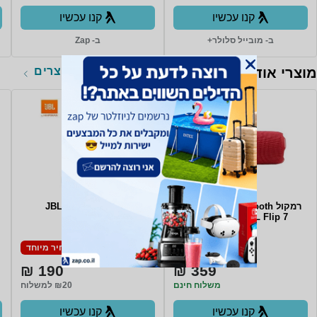
קנו עכשיו
קנו עכשיו
ב- מובייל סלולר+
ב- Zap
לכל המוצרים
מוצרי אודיו
רמקול Bluetooth אלחוטי נייד
אוזניות JBL C125BT
JBL Flip 7 - צבע אדום
מחיר מיוחד
מחיר מיוחד
190 ₪
359 ₪
משלוח חינם
₪20 למשלוח
קנו עכשיו
קנו עכשיו