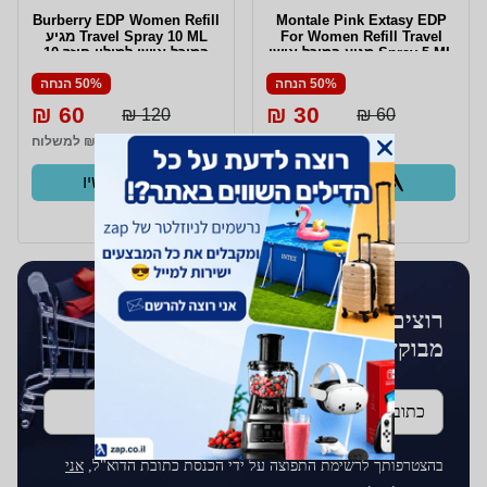
Burberry EDP Women Refill
Montale Pink Extasy EDP
For Women Refill Travel
Travel Spray 10 ML מגיע
Spray 5 ML מגיע במיכל אישי
במיכל אישי למילוי חוזר 10
(שלל צבעים ) למילוי חוזר 5
מ"ל
50% הנחה
50% הנחה
מ"ל
60 ₪
30 ₪
120 ₪
60 ₪
₪19 למשלוח
₪19 למשלוח
קנו עכשיו
קנו עכשיו
ב- Zap
ב- Zap
רוצים לקבל עדכונים על מוצרים
מבוקשים?
כתובת דוא''ל
בהצטרפותך לרשימת התפוצה על ידי הכנסת כתובת הדוא"ל,
אני