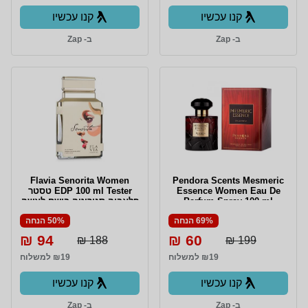
קנו עכשיו
קנו עכשיו
ב- Zap
ב- Zap
Flavia Senorita Women
Pendora Scents Mesmeric
Essence Women Eau De
EDP 100 ml Tester טסטר
Parfum Spray 100 ml
פלאביה סנוריטה בושם לאשה
אדפ 100מל
69% הנחה
50% הנחה
94 ₪
60 ₪
188 ₪
199 ₪
₪19 למשלוח
₪19 למשלוח
קנו עכשיו
קנו עכשיו
ב- Zap
ב- Zap