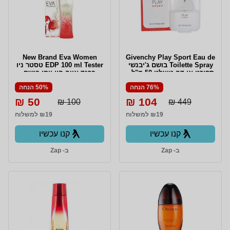
New Brand Eva Women
Givenchy Play Sport Eau de
Toilette Spray בושם ג'יבנשי
EDP 100 ml Tester טסטר ניו
ספורט או דה טואלט 50 מ"ל -
ברנד אווה קיי וומן בושם
בושם נדיר מאוד
לאשה אדפ 100 מ"ל
76% הנחה
50% הנחה
50 ₪
104 ₪
100 ₪
449 ₪
₪19 למשלוח
₪19 למשלוח
קנו עכשיו
קנו עכשיו
ב- Zap
ב- Zap