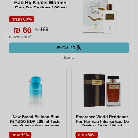
Bad By Khalis Women
Eau De Parfum 100 ml
69% הנחה
60 ₪
199 ₪
₪19 למשלוח
קנו עכשיו
ב- Zap
New Brand Balloon Blue
Fragrance World Redriguez
For Her Eau Intense Eau De
EDP 100 ml Tester טסטר ניו
Parfum Spray 100 ml
ברנד בלון בלו בושם לאשה
אדפ 100 מ"ל
50% הנחה
50% הנחה