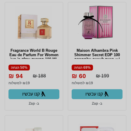
Fragrance World B Rouge
Maison Alhambra Pink
Eau de Parfum For Women
Shimmer Secret EDP 100
ml בושם לאישה אלחמברה
100 ML פרגרנס וורלד ב' רוג'
פינק שימאר סיקרט אדפ 100
או דה פרפיום לאישה 100 מ"ל
69% הנחה
50% הנחה
מ"ל
94 ₪
60 ₪
188 ₪
199 ₪
₪19 למשלוח
₪19 למשלוח
קנו עכשיו
קנו עכשיו
ב- Zap
ב- Zap