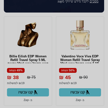
מסכים
לקבל מידע שיווקי מzap
Billie Eilish EDP Women
Valentino Voce Viva EDP
Refill Travel Spray 5 ML
Women Refill Travel Spray
5 ML מגיע במיכל אישי (שלל
מגיע במיכל אישי (שלל צבעים
צבעים ) למילוי חוזר 5 מ"ל
) למילוי חוזר 5 מ"ל
50% הנחה
49% הנחה
38 ₪
45 ₪
75 ₪
90 ₪
₪19 למשלוח
₪19 למשלוח
קנו עכשיו
קנו עכשיו
ב- Zap
ב- Zap