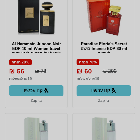
Al Haramain Junoon Noir
Paradise Floria's Secret
Intense EDP 80 ml בושם
EDP 10 ml Women travel
לאישה
bottle אל חרמיין ג'ונון נואר
אדפ לאישה 10 מ"ל
70% הנחה
28% הנחה
56 ₪
60 ₪
78 ₪
200 ₪
₪19 למשלוח
₪19 למשלוח
קנו עכשיו
קנו עכשיו
ב- Zap
ב- Zap