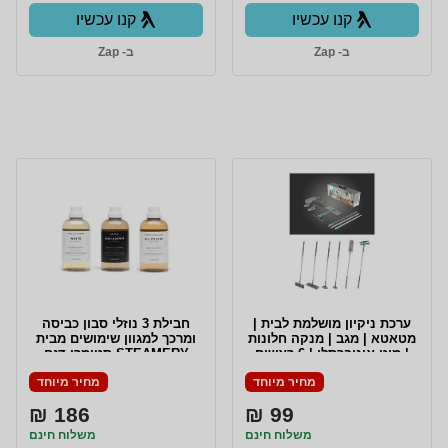
קנו עכשיו
קנו עכשיו
ב- Zap
ב- Zap
ערכת ניקיון מושלמת לבית |
חבילת 3 נוזלי סבון כביסה
מטאטא | מגב | מנקה חלונות
ומרכך למגוון שימושים מבית
| מוט אוניברסלי | 6 ראשים
STEAMERY סטימרי דגם
מתחלפים | סה"כ 7 חלקים |
LAUNDRY TRIO PACKAGE
מחיר מיוחד
מחיר מיוחד
186 ₪
99 ₪
משלוח חינם
משלוח חינם