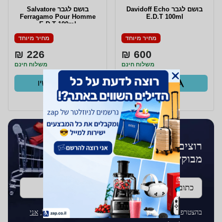
בושם לגבר Davidoff Echo
בושם לגבר Salvatore
Ferragamo Pour Homme
E.D.T 100ml
E.D.T 100ml
מחיר מיוחד
מחיר מיוחד
226 ₪
600 ₪
משלוח חינם
משלוח חינם
קנו עכשיו
קנו עכשיו
ב- Zap
ב- Zap
רוצים לקבל עדכונים על מוצרים
מבוקשים?
כתובת דוא''ל
בהצטרפותך לרשימת התפוצה על ידי הכנסת כתובת הדוא"ל,
אני