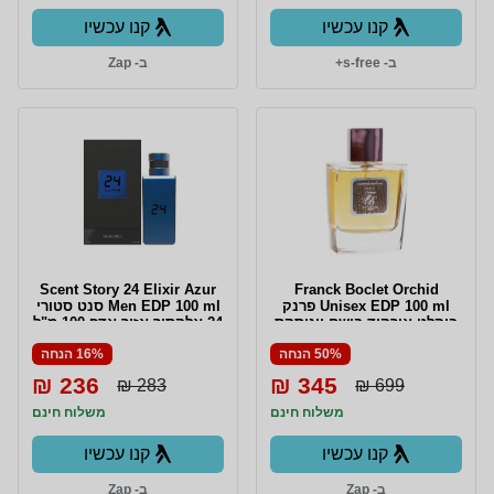
קנו עכשיו
קנו עכשיו
ב- s-free+
ב- Zap
Scent Story 24 Elixir Azur
Franck Boclet Orchid
Unisex EDP 100 ml פרנק
Men EDP 100 ml סנט סטורי
בוקלט אורקיד בושם יוניסקס
24 אלקסיר אזור אדפ 100 מ"ל
אדפ 100 מ"ל
50% הנחה
16% הנחה
236 ₪
345 ₪
283 ₪
699 ₪
משלוח חינם
משלוח חינם
קנו עכשיו
קנו עכשיו
ב- Zap
ב- Zap