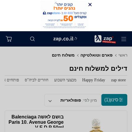
ל-
ראשי
פארם וטואלטיקה
משלוח חינם
דילים למשלוח חינם
zap store
Happy Friday
מבצעי השבוע
חוזרים לביה"ס
פותחים את 
סינון
(1)
מיון לפי:
פופולאריות
בושם לאשה Balenciaga
Paris 10. Avenue George
V E.D.P 50ml