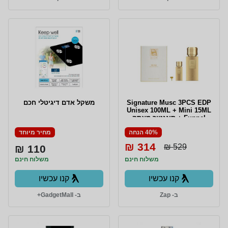
Signature Musc 3PCS EDP
משקל אדם דיגיטלי חכם
Unisex 100ML + Mini 15ML
+ Funnel סיגנטור מאסק
מארז 3 חלקים אדפ יוניסקס
40% הנחה
מחיר מיוחד
100 מ"ל + בושם מוקטן 15
מ"ל + משפך
314 ₪
529 ₪
110 ₪
משלוח חינם
משלוח חינם
קנו עכשיו
קנו עכשיו
ב- Zap
ב- GadgetMall+