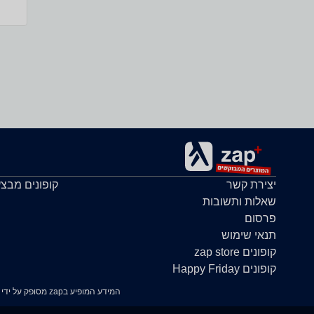
יצירת קשר
קופונים מבצ
שאלות ותשובות
פרסום
תנאי שימוש
קופונים zap store
קופונים Happy Friday
המידע המופיע בzap מסופק על ידי החנויות עצמן ובאחריותן בלבד. במידה ונתקלת בבעיה כלשהי בנתונים המוצגים באתר, אנא שלח אלינו הודעה ואנו נטפל בעניין.