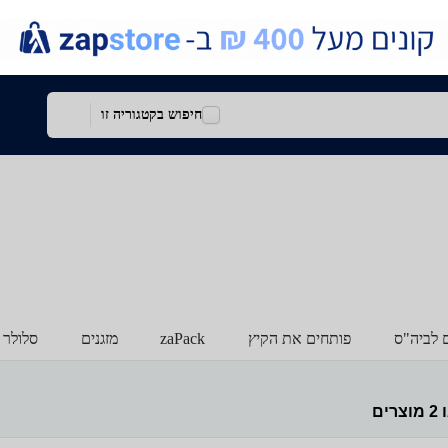
חיפוש בקטגוריה זו
ם לביה"ס
פותחים את הקיץ
zaPack
מזגנים
סלולר 
ו
2
מוצרים