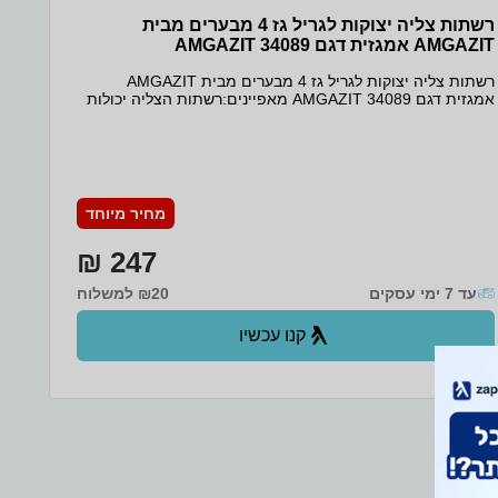
רשתות צליה יצוקות לגריל גז 4 מבערים מבית
AMGAZIT אמגזית דגם AMGAZIT 34089
רשתות צליה יצוקות לגריל גז 4 מבערים מבית AMGAZIT
אמגזית דגם AMGAZIT 34089 מאפיינים:רשתות הצליה יכולות
לשמש עבור כל סוגי גרילי הגז על פי המידה מטה כמות במארז 2
רשתותאין לשטוף את הרשת במים, מומלץ לפני השימוש ולאחר
השימוש לשמן את הרשת עם בצל חשוב לפני רכישה לבדוק את
מידת רשת הצליה ברקוד 7290117911716מידות רשת 1רוחב
42 ס''מ אורך 35 ס''מ מידות רשת 2רוחב 42 ס''מ אורך 23 ס''מ
אחריות לשנה ע''י אמגזית היבואן הרשמי
מחיר מיוחד
247 ₪
עד 7 ימי עסקים
₪20 למשלוח
קנו עכשיו
ב- Zap