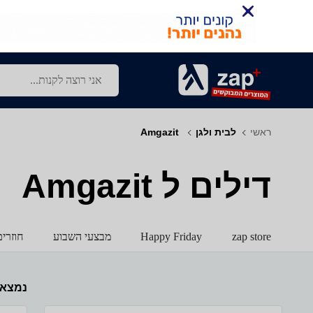
ראשי
לבית ולגן
‏ Amgazit
דילים ל‏ Amgazit
zap store
Happy Friday
מבצעי השבוע
חוזרי
נמצא