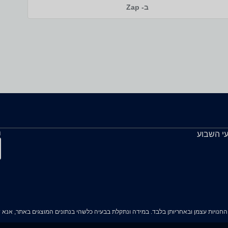
ב- Zap
ה
עי השבוע