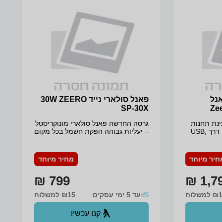
טמפרטורת שימוש: -10-40 C משקל: 3
י SP-80 פאנל
פאנל סולארי נייד 30W ZEERO
SP-30X
נת תחנות
גרסה החדשה פאנל סולארי מונוקריסטל
כוח ניידות חיבור למכשירים דרך USB,
– יעליות גבוהה הפקת חשמל בכל מקום
לם לקמפינג,
עם פאנל סולארי מתקפל חיבור
שטח,
למכשירים דרך USB, Type C נלווה
ק, בפארק,
מושלם לקמפינג, הפסקות חשמל, ים,
חיר מיוחד
מחיר מיוחד
 שנה אחריות
בסיס, שטח, טיולים, טרקים, חצר,
פיקניק, בפארק, בעבודה, אנשי מקצוע
799 ₪
1,79
ועוד! שנה אחריות מלאה משלוח מהיר
עד הבית!
למשלוח
עד 5 ימי עסקים
₪15 למשלוח
קנו עכשיו