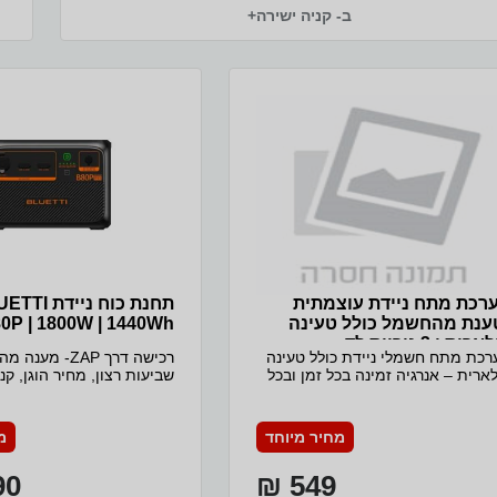
ב- קניה ישירה+
רכת מתח ניידת עוצמתית
תחנת כוח ניידת
ענת מהחשמל כולל טעינה
0P | 1800W | 1440Wh
רית ו 3 נוריות לד
כת מתח חשמלי ניידת כולל טעינה
ארית – אנרגיה זמינה בכל זמן ובכל
שביעות רצון, מחיר הוגן, קנ
ום אפשרות טעינה גם מהשמש –
זכות החזרה מלאה.
ון אידיאלי לטיולים ומצבי חירום.
כולל 3 נוריות לתאורה עוצמתית בשטח
מחיר מיוחד
מ
בהפסקת חשמל . ניתן להטעין
ונים סלולארים טאבלטים ועוד פנס
0 ₪
549 ₪
נה עוצמתי חזק בגוף המכשיר