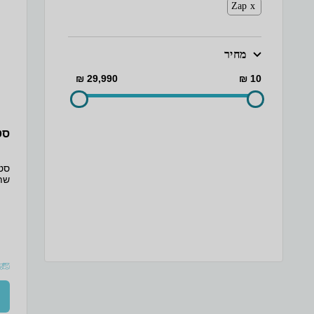
Zap
מחיר
29,990 ₪
10 ₪
סט
נשי
רעי