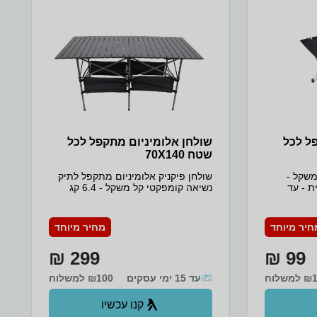
ל לכל
שולחן אלומיניום מתקפל לכל
שטח 70X140‏‏
 סמ קל משקל -
שולחן פיקניק אלומיניום מתקפל לתיק
ת - עד
נשיאה קומפקטי קל משקל - 6.4 קג
אלומיניום
בלבד קיבולת מרבית - עד 120 קג
 במיוחד משטח
מידות השולחן : 70X140X70 סמ רשת
איכותי מבד אוקספורד 600D כיס רשת
אחסון הנתלית על רגלי השולחן, לאחסון
חיר מיוחד
מחיר מיוחד
חפצים הרכבה קלה ומהירה
299 ₪
99 ₪
משלוח
עד 15 ימי עסקים
₪100 למשלוח
קנו עכשיו