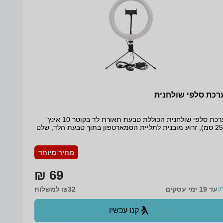
רכת סלפי שולחנית
ערכת סלפי שולחנית הכוללת טבעת תאורת לד בקוטר 10 אינץ'
(25 סמ), זרוע מובנית לתליית הסמארטפון בתוך טבעת הלד, שלט
לוטוס לצילום תמונות ללא מגע בסמארטפון, טבעת לד המפיקה
תאורה בצבעים שונים –WARM, COLD, MOON, שלט מובנה
שליטה על צבעי התאורה, מתאים לשימוש בשיחות זום וסקייפ.
מחיר מיוחד
מעמד שולחני של 3 רגליים באורך 19 סמ כא, כבל USB ארוך
וחד - כ190 סמ לחיבור לחשמל או למחשב.
69 ₪
עד 19 ימי עסקים
₪32 למשלוח
קנו עכשיו