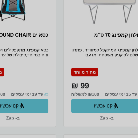
חן קמפינג 70 ס”מ
כסא ים GROUND CHAIR
חן קמפינג המתקפל למזוודה, פתרון
כסא קמפינג מתקפל לים ול
שלם לפיקניק משפחתי או עם
ר’ה בחיק הטבע, חוף הים או בגינה.
רשת לאוורור ונידוף זיעה בא
מידות: 70X50X60, פלטת השולחן
והישבן - מיוחד לשימוש בחו
עשויה MDF, בסיס ורגלי השולחן עשויים
מבד 600D איכותי תיק 
מחיר מיוחד
מ
ומיניום, ידית נשיאה נוחה, קל
ונוח לנשיאה, מתקן מיוחד 
 2.6 ק”ג.
99 ₪
*המוצר מגיע בצבע עפי המל
אצל הספק וללא אפשרות ב
עד 15 ימי עסקים
₪100 למשלוח
עד 19 ימי עסקים
₪100 ל
קנו עכשיו
קנו עכשיו
ב- Zap
ב- Zap