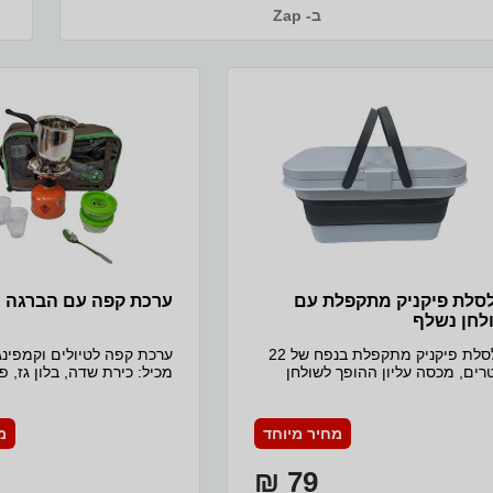
ב- Zap
סלת פיקניק מתקפלת עם
ערכת קפה עם הברגה
לחן נשלף
סלסלת פיקניק מתקפלת בנפח של 22
ערכת קפה לטיולים וקמפינג
רים, מכסה עליון ההופך לשולחן
מכיל: כירת שדה, בלון גז, פי
ף, סגירה הרמטית של הכיסוי העליון
גפרורים, 3 כוסות בתוך 
ירה על טריות המזון, יכול לשמש
כפית וקופסאות לסוכר וקפ
דנית (יש להוסיף קרח או קרחום).
מחיר מיוחד
מ
דות הסלסלה מקופלת עם המכסה
גרם
סגור 9*28.5*47.5 סמ, מידות, הסלסלה
79 ₪
שר היא פתוחה עם המכסה סגור