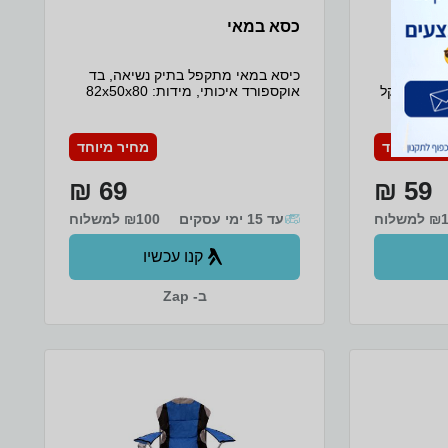
כסא במאי
תקפלות,
כיסא במאי מתקפל בתיק נשיאה, בד
מידות כאשר פתוח: 25*40*60 סמ , קל
אוקספורד איכותי, מידות: 82x50x80
רגלי מתכת
ס״מ, קיבולת מרבית עד 100 ק״ג
ידית נשיאה נוחה
*המוצר מגיע בצבע עפי המלאי הקיים
אצל הספק וללא אפשרות בחירה*
חיר מיוחד
מחיר מיוחד
69 ₪
59 ₪
משלוח
עד 15 ימי עסקים
₪100 למשלוח
קנו עכשיו
ב- Zap