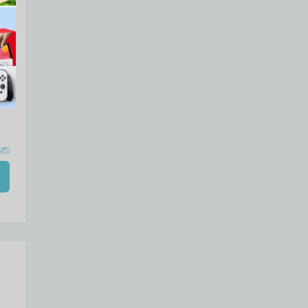
כס
כס
לתי
ומע
מגש