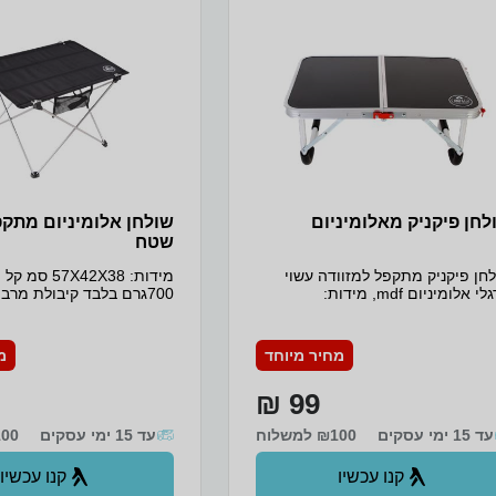
לחן פיקניק מאלומיניום
שולחן אלומיניום מתקפ
שטח
חן פיקניק מתקפל למזוודה עשוי
מידות: 57X42X38
מרגלי אלומיניום mdf, מידות:
700גרם בלבד קיבולת מרבי
מ
20קג הרכבה פשוטה מוטות 
בעובי 10X8ממ חזקים
מחיר מיוחד
מ
לאחסון חפצים אישיים
99 ₪
עד 15 ימי עסקים
₪100 למשלוח
עד 15 ימי עסקים
₪100 ל
קנו עכשיו
קנו עכשיו