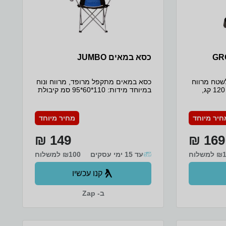
כסא במאים JUMBO
שטח מרווח
כסא במאים מתקפל מרופד, מרווח ונוח
ונוח במיוחד,קיבולת של עד 120 קג,
במיוחד מידות: 110*60*95 סמ קיבולת
יזור הגב
מרבית של עד 120 קג - מותאם לאנשים
ף הים, עשוי
גדולים במיוחד שקע מיוחד לכוס שתייה
נשיאה מהודר
בידית עשוי מבד 600D תיק נשיאה מבד
חיר מיוחד
מחיר מיוחד
בצד הכסא
600D איכותי לשמירה על הכסא לאורך
לכוס שתיה. מידות: 63*55*60 סמ
זמן, גם כשאינו בשימוש
149 ₪
169 ₪
אי הקיים
חירה*
משלוח
עד 15 ימי עסקים
₪100 למשלוח
קנו עכשיו
ב- Zap