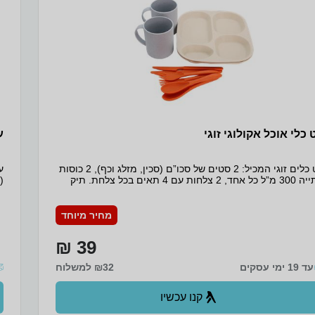
 כלי אוכל אקולוגי זוגי
ע
סט כלים זוגי המכיל: 2 סטים של סכו”ם (סכין, מזלג וכף), 2 כוסות
שתייה 300 מ”ל כל אחד, 2 צלחות עם 4 תאים בכל צלחת. תיק
אה מרשת המאפשר אוורור וייבוש הכלים לאחר שטיפה, עשוי
ב
מסיבי חיטה ופלסטיק רק פעמי, BPA FREE – אינו פולט חומרים
לים.
ל
מחיר מיוחד
במי
39 ₪
עד 19 ימי עסקים
₪32 למשלוח
קנו עכשיו