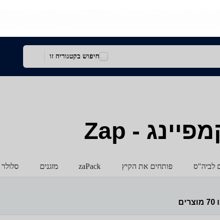
חיפוש בקטגוריה זו
ינג - Zap
ם לביה"ס
פותחים את הקיץ
zaPack
מזגנים
סלולר 
ו
70
מוצרים