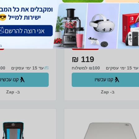
א קמפינג לתינוקות
שולחן מתקפל 60X40X25 ס"מ
א קמפינג מתקפל לתינוקות, מתקפל
שולחן קמפינג עם רגליים מ
ק נשיאה קומפקטי, מיועד לפעוטות
שהחלו כבר לשבת , מגיל 8 חודשים
משקל - 1.2 קג, עשוי מ
לה). רצועות הידוק הכסא לכסא
ומשטח MDF איכותי, 
מבוגרים, עשוי מבד אוקספורד 600D
בצד השולחן.
מחיר מיוחד
מ
איכותי, מידות הכסא: 33x35x37 סמ,
 אוכל נשלף.
119 ₪
עד 15 ימי עסקים
₪100 למשלוח
עד 15 ימי עסקים
₪100 ל
קנו עכשיו
קנו עכשיו
ב- Zap
ב- Zap