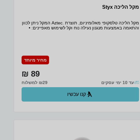
מקל הליכה Styx
מקל הליכה טלסקופי מאלומיניום, תוצרת .Aztec המקל ניתן לכוון
והתאמה באמצעות מנגנון נעילה נוח וקל לשימוש מאפיינים: •
ידית אחיזה ארגונומית • עשוי Aluminum 6061 קל משקל וחזק
במיוחד • מבנה טלסקופי בעל 3 פרקים, המאפשר לכוונן אותו
לאורכים שונים לפי גובה המשתמש ו
מחיר מיוחד
89 ₪
עד 10 ימי עסקים
₪29 למשלוח
קנו עכשיו
ב- Zap