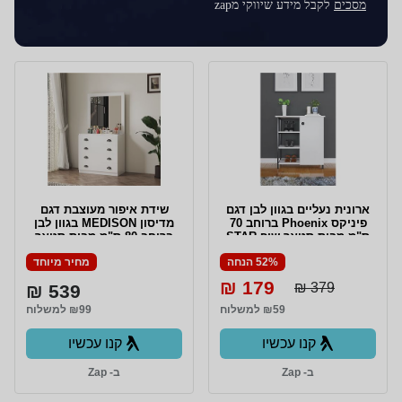
מסכים
לקבל מידע שיווקי מzap
ארונית נעליים בגוון לבן דגם
שידת איפור מעוצבת דגם
פיניקס Phoenix ברוחב 70
מדיסון MEDISON בגוון לבן
ס"מ מבית סטאר שופ STAR
ברוחב 80 ס"מ מבית סטאר
SHOP
שופ STAR SHOP
52% הנחה
מחיר מיוחד
179 ₪
379 ₪
539 ₪
₪59 למשלוח
₪99 למשלוח
קנו עכשיו
קנו עכשיו
ב- Zap
ב- Zap