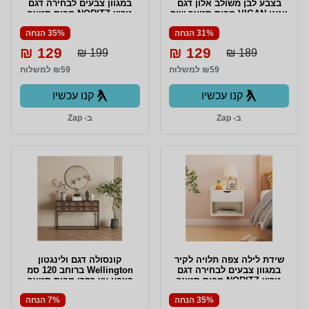
בצבע לבן משולב אלון דגם
במגוון צבעים לבחירה דגם
ויגאן VIGAN מבית סטאר שופ
נוריץ NORITZ מבית סטאר
STAR SHOP
שופ STAR SHOP
31% הנחה
35% הנחה
129 ₪
129 ₪
199 ₪
189 ₪
₪59 למשלוח
₪59 למשלוח
קנו עכשיו
קנו עכשיו
ב- Zap
ב- Zap
שידת לילה צפה תלויה לקיר
קונסולה דגם ולינגטון
במגוון צבעים לבחירה דגם
Wellington ברוחב 120 סמ
נוריץ NORITZ מבית סטאר
בצבע עץ כפרי מבית סטאר
שופ STAR SHOP
שופ STAR SHOP
35% הנחה
7% הנחה