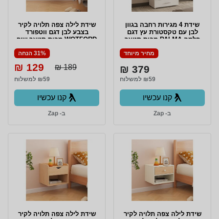
שידת 4 מגירות רחבה בגוון
שידת לילה צפה תלויה לקיר
לבן עם טקסטורת עץ דגם
בצבע לבן דגם ווטפורד
פלמה PALMA מבית סטאר
WOTFORD מבית סטאר שופ
שופ STAR SHOP
STAR SHOP
מחיר מיוחד
31% הנחה
129 ₪
189 ₪
379 ₪
₪59 למשלוח
₪59 למשלוח
קנו עכשיו
קנו עכשיו
ב- Zap
ב- Zap
שידת לילה צפה תלויה לקיר
שידת לילה צפה תלויה לקיר