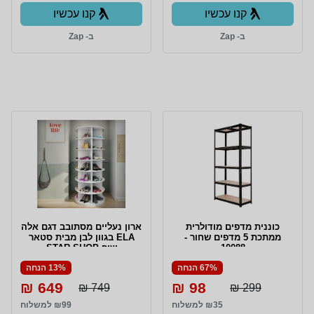
קנו עכשיו
קנו עכשיו
ב- Zap
ב- Zap
כוננית מדפים מודולרית
ארון נעליים מסתובב דגם אלה
ממתכת 5 מדפים שחור -
ELA בגוון לבן מבית סטאר
10088
שופ STAR SHOP
67% הנחה
13% הנחה
649 ₪
98 ₪
749 ₪
299 ₪
₪35 למשלוח
₪99 למשלוח