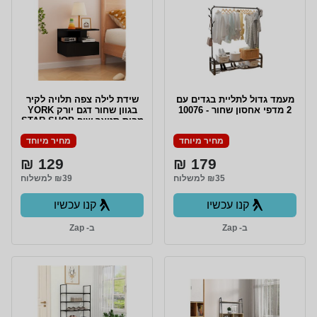
מעמד גדול לתליית בגדים עם
שידת לילה צפה תלויה לקיר
2 מדפי אחסון שחור - 10076
בגוון שחור דגם יורק YORK
מבית סטאר שופ STAR SHOP
מחיר מיוחד
מחיר מיוחד
129 ₪
179 ₪
₪35 למשלוח
₪39 למשלוח
קנו עכשיו
קנו עכשיו
ב- Zap
ב- Zap