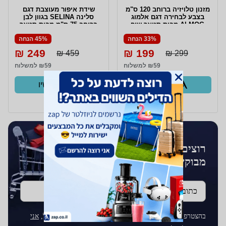
מזנון טלויזיה ברוחב 120 ס"מ
שידת איפור מעוצבת דגם
בצבע לבחירה דגם אלמוג
סלינה SELINA בגוון לבן
ALMOG מבית סטאר שופ
ברוחב 75 ס"מ מבית סטאר
STAR SHOP
שופ STAR SHOP
33% הנחה
45% הנחה
249 ₪
199 ₪
459 ₪
299 ₪
₪59 למשלוח
₪59 למשלוח
קנו עכשיו
קנו עכשיו
ב- Zap
ב- Zap
רוצים לקבל עדכונים על מוצרים
מבוקשים?
כתובת דוא''ל
בהצטרפותך לרשימת התפוצה על ידי הכנסת כתובת הדוא"ל,
אני