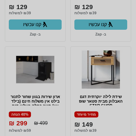
129 ₪
129 ₪
₪39 למשלוח
₪39 למשלוח
קנו עכשיו
קנו עכשיו
ב- Zap
ב- Zap
שידת לילה יוקרתית דגם
ארון שירות בגוון שחור לתנור
האבלוק מבית סטאר שופ
בילט אין משלוח חינם (בילד
STAR SHOP
אין) סגור בחלק העליון דגם
קיסר מבית סטאר שופ STAR
מחיר מיוחד
40% הנחה
SHOP
299 ₪
499 ₪
149 ₪
₪39 למשלוח
₪59 למשלוח