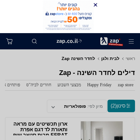
ל-
ראשי
לבית ולגן
לחדר השינה Zap
דילים לחדר השינה - Zap
zap store
Happy Friday
מבצעי השבוע
חוזרים לביה"ס
פותחים את 
סינון
(2)
מיון לפי:
פופולאריות
ארון תכשיטים עם מראה
ותאורת לד דגם אפרת
EFRAT מבית סטאר שופ