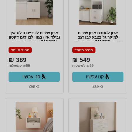
ארון למטבח ארון שירות
ארון שירות לכיריים בילט אין
למיקרוגל בצבע לבן דגם
(בילד אין) בגוון לבן דגם דקטון
סנטוס SANTOS מבית סטאר
DAKTON מבית סטאר שופ
שופ STAR SHOP
STAR SHOP
מחיר מיוחד
מחיר מיוחד
389 ₪
549 ₪
₪99 למשלוח
₪59 למשלוח
קנו עכשיו
קנו עכשיו
ב- Zap
ב- Zap