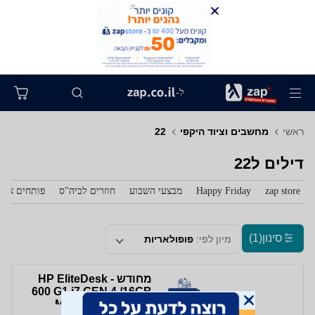
ל-
ראשי
מחשבים וציוד היקפי
22
דילים ל22
zap store
Happy Friday
מבצעי השבוע
חוזרים לביה"ס
פותחים את 
סינון
(1)
מיון לפי:
פופולאריות
מחודש - HP EliteDesk
600 G1 i7 GEN 4 /16GB
MEM/480GB SSD /