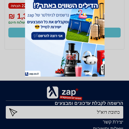
WIN10Pro/TW ערכת
22% הנחה
מחשב נייח HP Compaq
Pro 6300 I5
1,390 ₪
1,799 ₪
משלוח חינם
קנו עכשיו
ב- חיון טכנולוגיות+
הרשמה לקבלת עדכונים ומבצעים
כתובת דוא''ל
יצירת קשר
שאלות ותשובות