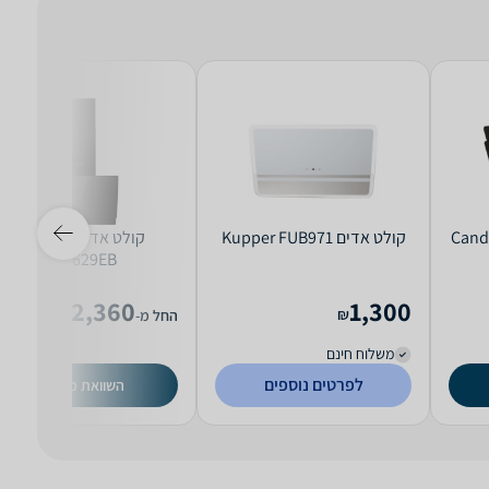
קולט אדים Kupper FUB971
קולט אדים Gorenje
WHI629EB
2,360
1,300
₪
₪
החל מ-
משלוח חינם
לפרטים נוספים
השוואת מחירים