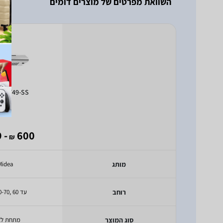
השוואת מפרטים של מוצרים דומים
 60F49-SS
- 489
600
₪
מותג
Midea
רוחב
עד 60 ,60-70 ס"מ
סוג המוצר
מתחת לא