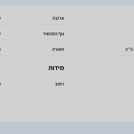
ארובה
ק
גוף המכשיר
ש
תאורה
ת
מידות
רוחב
60