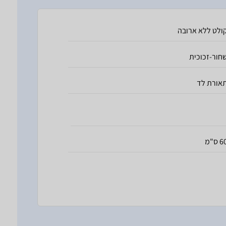
ולט ללא ארובה
חור-זכוכית
אורת לד
 ס"מ