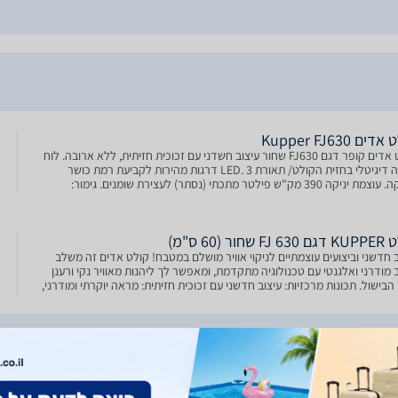
ים Kupper FJ630
קולט אדים קופר דגם FJ630 שחור עיצוב חשדני עם זכוכית חזיתית, ללא ארובה. לוח
בקרה דיגיטלי בחזית הקולט/ תאורת LED. 3 דרגות מהירות לקביעת רמת כושר
היניקה. עוצמת יניקה 390 מק"ש פילטר מתכתי (נסתר) לעצירת שומנים. גימור:
ורה. רוחב 60 ס"מ. גובה 41 ס"מ. א
F שחור (60 ס"מ)
ב חדשני וביצועים עוצמתיים לניקוי אוויר מושלם במטבח! קולט אדים זה משלב
ב מודרני ואלגנטי עם טכנולוגיה מתקדמת, ומאפשר לך ליהנות מאוויר נקי ורענן
הבישול. תכונות מרכזיות: עיצוב חדשני עם זכוכית חזיתית: מראה יוקרתי ומודרני,
ים לכל סוגי