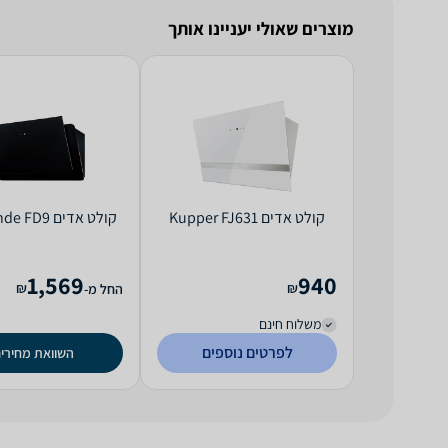
מוצרים שאולי יעניינו אותך
קולט אדים Kupper FJ631
קולט אדים Normande FD9
1,569
940
₪
₪
החל מ-
משלוח חינם
לפרטים נוספים
השוואת מחירי