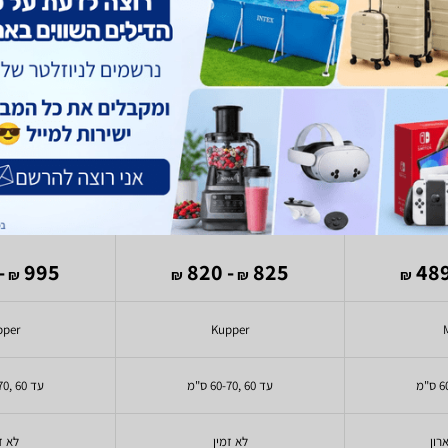
r 7319
Kupper FJ630
Midea
994
995
- 820
825
₪
₪
₪
₪
pper
Kupper
עד 60 ,60-70 ס"מ
עד 60 ,60-70 ס"מ
רון
לא זמין
לא ז