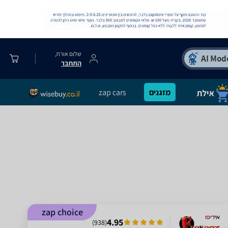
שלום אורח,
התחבר
מזגנים
zap cars
zap choice
4.95
)
938
(