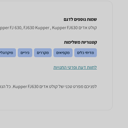
שמות נוספים לדגם
קולט אדים Kupper FJ 630, FJ630 Kupper , Kupper FJ630
קטגוריות משלימות
מדיחי כלים
מקפיאים
מקררים
כיריים
מיקרוגלי
לחוות דעת ופרטי החנויות
לפניכם מפרט טכני של קולט אדים Kupper FJ630. כל הנתונים שחייבים לדעת כדי לבחור נכון! זאפ השוואת מחירים מציגים לכם את כל המידע שעוזר לכם להשוות.