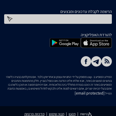
הרשמה לקבלת עדכונים ומבצעים
כתובת דוא''ל
להורדת האפליקציה
המידע המופיע ב- zap מסופק על ידי החנויות עצמן ובאחריותן בלבד. אם נתקלתם בבעיה כלשהי
בנתונים המוצגים באתר, אנא שלחו אלינו הודעה ואנו נטפל בעניין. חלק מהתמונות והתכנים
המופיעים באתר זה הוכנו בעזרת מחוללי בינה מלאכותית. אם זיהיתם תמונה או תוכן כלשהו בו
אתם בעלי זכויות יוצרים, אתם רשאים לפנות אלינו ולבקש לחדול משימוש בו, באמצעות כתובת
[email protected]
המייל
נגישות
תקנון
תנאי שימוש
מדיניות פרטיות