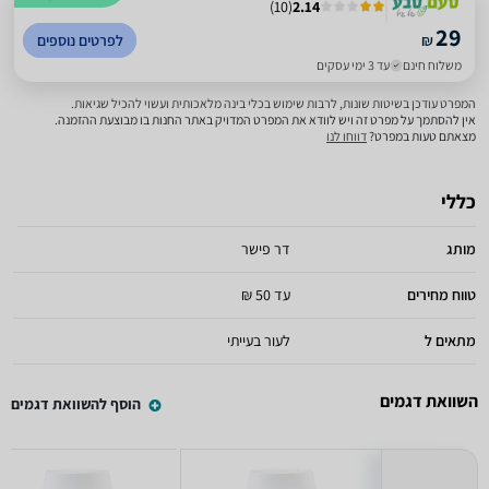
)
10
(
2.14
29
₪
לפרטים נוספים
משלוח חינם
עד 3 ימי עסקים
המפרט עודכן בשיטות שונות, לרבות שימוש בכלי בינה מלאכותית ועשוי להכיל שגיאות.
אין להסתמך על מפרט זה ויש לוודא את המפרט המדויק באתר החנות בו מבוצעת ההזמנה.
מצאתם טעות במפרט?
דווחו לנו
כללי
מותג
דר פישר
טווח מחירים
עד 50 ₪
מתאים ל
לעור בעייתי
השוואת דגמים
הוסף להשוואת דגמים