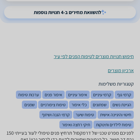
להשוואת מחירים ב-4 חנויות נוספות
חיפוש חנויות מוצרים לטיפוח הפנים לפי עיר
ארכיון מוצרים
קטגוריות משלימות
קרמי גוף
קרמי עיניים
איפור עיניים
איפור פנים
ערכות טיפוח
הגיינת נשים
שפתונים
כלי איפור
טיפוח ציפורניים
שמנים
חיטוי והיגיינה אישית
טיפוח שיער
קרמי הגנה ושיזוף
טיפוח לילדים ותינוקות
תיקי רחצה ואיפור
לפניכם מפרט טכני של דרמקסול תרחיץ פנים טיפולי לעור בעייתי 150
גרם ‏דר פישר. כל הנתונים שחייבים לדעת כדי לבחור נכון! זאפ