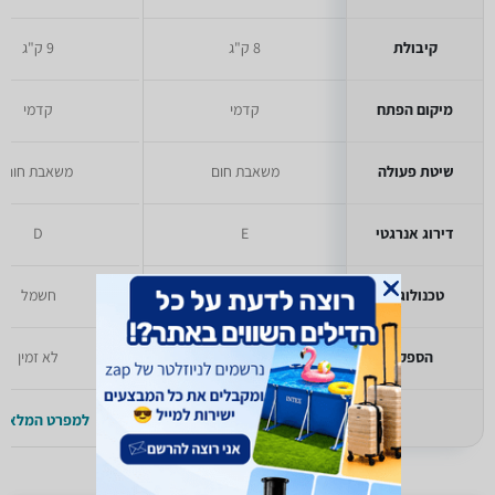
קיבולת
8 ק"ג
9 ק"ג
מיקום הפתח
קדמי
קדמי
שיטת פעולה
משאבת חום
משאבת חום
דירוג אנרגטי
E
D
טכנולוגיה
חשמל
חשמל
הספק
לא זמין
לא זמין
למפרט המלא >>
למפרט המלא >