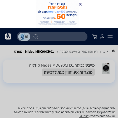
...
השוואת מחירים מייבשי כביסה
Midea MDC90CH01 - מפרט
מייבש כביסה Midea MDC90CH01 מידאה
מוצר זה אינו זמין כעת לרכישה
המפרט עודכן בשיטות שונות, לרבות שימוש בכלי בינה מלאכותית ועשוי להכיל שגיאות.
אין להסתמך על מפרט זה ויש לוודא את המפרט המדויק באתר החנות בו מבוצעת ההזמנה.
מצאתם טעות במפרט?
דווחו לנו