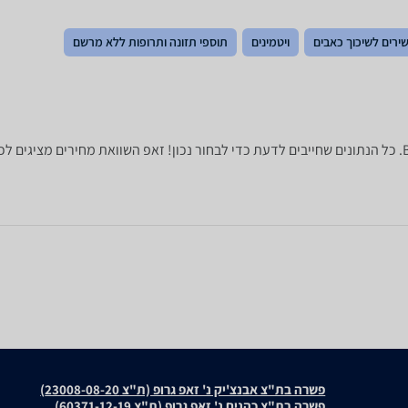
ירים לשיכוך כאבים
ויטמינים
תוספי תזונה ותרופות ללא מרשם
פשרה בת"צ אבנצ'יק נ' זאפ גרופ (ת"צ 23008-08-20)
פשרה בת"צ כהנים נ' זאפ גרופ (ת"צ 60371-12-19)