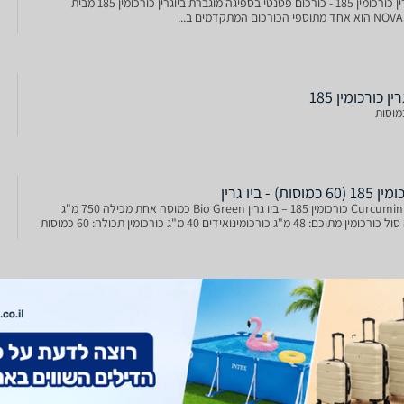
ביוגרין כורכומין 185 - כורכום פטנטי בספיגה מוגברת ביוגרין כורכומין 185 מבית
תוספי הכורכום המתקדמים ב...
ין כורכומין 185
60 כמוסות) - ביו גרין
Curcumin 185 כורכומין 185 – ביו גרין Bio Green כמוסה אחת מכילה 750 מ"ג
ומין מתוכם: 48 מ"ג כורכומינואידים 40 מ"ג כורכומין תכולה: 60 כמוסות
ורכומין 185 BIO GREEN זוג במבצע
ביוגרין כורכומין 185 הינו כורכום פטנטי של חברת NOVASOL הנספג פי 185
כומין טבעי בעל ספיגה מוגברת הנשארת במחזור הדם עד...