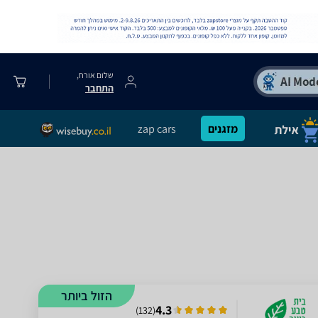
שלום אורח,
התחבר
מזגנים
zap cars
הזול ביותר
4.3
)
132
(