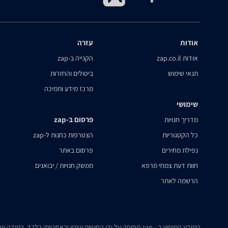
אודות
עזרה
אודות zap.co.il
הקנייה ב-zap
תנאי שימוש
ביטולים והחזרות
מרכז מידע ותמיכה
שימושי
פרסום ב-zap
מדריך חנויות
כל הקטגוריות
הצטרפות כחנות ל-zap
נפילת מחירים
פרסום באתר
חוות דעת צמחי מרפא
ממשק חנויות / יבואנים
הרשמה לאתר
המידע המופיע ב - zap מסופק על ידי החנויות עצמן ובאחריותן בלבד. במידה ונתקלת בבעיה כלשהי בנתונים המוצגים באתר, אנא שלח אלינו הודעה ואנו נטפל בעניין.