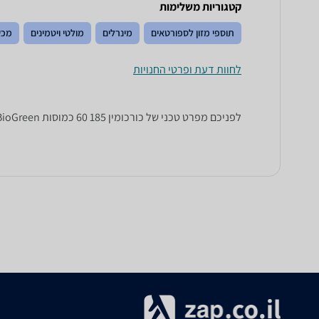
קטגוריות משלימות
תוספי מזון לספורטאים
מינרלים
מולטי ויטמינים
מכש
לחוות דעת ופרטי החנויות
לפניכם מפרט טכני של כורכומין 185 60 כמוסות BioGreen. כל הנתונים שחייבים לדעת כדי לבחור נכון! זאפ השוואת מחירים מציגים לכם את כל המידע שעוזר לכם להשוות.