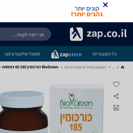
כל הקטגוריות
חשמל ואלקטרוניקה
BioGreen כורכומין 185 60 כמוסות - מפרט
...
השוואת מחירים צמחי מרפא‏