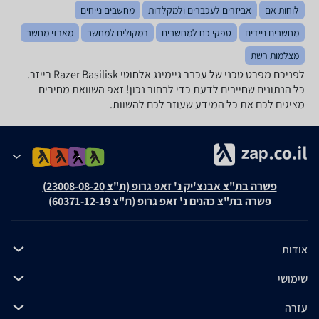
לוחות אם
אביזרים לעכברים ולמקלדות
מחשבים נייחים
מחשבים ניידים
ספקי כח למחשבים
רמקולים למחשב
מארזי מחשב
מצלמות רשת
לפניכם מפרט טכני של ‏עכבר גיימינג ‏אלחוטי Razer Basilisk רייזר.
כל הנתונים שחייבים לדעת כדי לבחור נכון! זאפ השוואת מחירים
מציגים לכם את כל המידע שעוזר לכם להשוות.
פשרה בת"צ אבנצ'יק נ' זאפ גרופ (ת"צ 23008-08-20)
פשרה בת"צ כהנים נ' זאפ גרופ (ת"צ 60371-12-19)
אודות
שימושי
עזרה