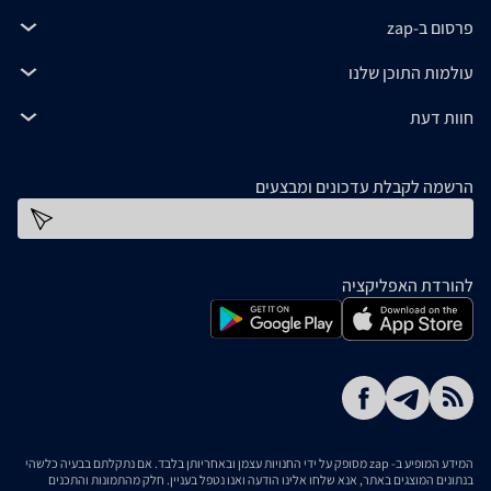
פרסום ב-zap
עולמות התוכן שלנו
חוות דעת
הרשמה לקבלת עדכונים ומבצעים
כתובת דוא''ל
להורדת האפליקציה
המידע המופיע ב- zap מסופק על ידי החנויות עצמן ובאחריותן בלבד. אם נתקלתם בבעיה כלשהי
בנתונים המוצגים באתר, אנא שלחו אלינו הודעה ואנו נטפל בעניין. חלק מהתמונות והתכנים