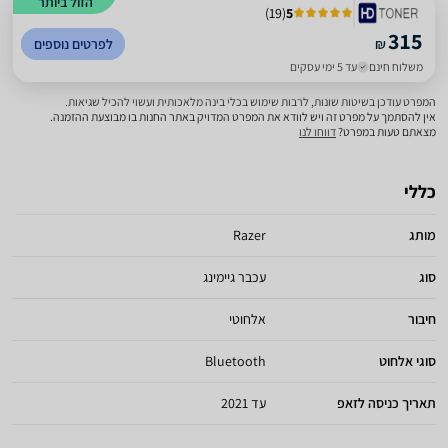
הזול ביותר
)
19
(
5
315
₪
לפרטים נוספים
משלוח חינם
עד 5 ימי עסקים
המפרט עודכן בשיטות שונות, לרבות שימוש בכלי בינה מלאכותית ועשוי להכיל שגיאות.
אין להסתמך על מפרט זה ויש לוודא את המפרט המדויק באתר החנות בו מבוצעת ההזמנה.
מצאתם טעות במפרט?
דווחו לנו
כללי
מותג
Razer
סוג
עכבר גיימינג
חיבור
אלחוטי
סוגי אלחוט
Bluetooth
תאריך כניסה לזאפ
עד 2021