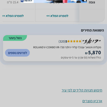
גובה
יעודכן בקרוב
15.4 ס"מ
למפרט המלא >>
למפרט המלא >>
השוואת מחירים
הזול ביותר
)
320
(
5
מקלדת וינטאג’ עם 73 קלידי רולנד ROLAND V-COMBO VR-730
5,870
לפרטים נוספים
₪
כולל משלוח (50 ₪)
עד 5 ימי עסקים
חיפוש חנויות קלידים לפי עיר
ארכיון מוצרים