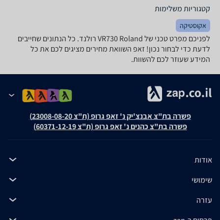
קטגוריות משלימות
אקוסטיקה
לפניכם מפרט טכני של VR730 Roland רולנד. כל הנתונים שחייבים
לדעת כדי לבחור נכון! זאפ השוואת מחירים מציגים לכם את כל
המידע שעוזר לכם להשוות.
פשרה בת"צ אבנצ'יק נ' זאפ גרופ (ת"צ 23008-08-20)
פשרה בת"צ כהנים נ' זאפ גרופ (ת"צ 60371-12-19)
אודות
שימושי
עזרה