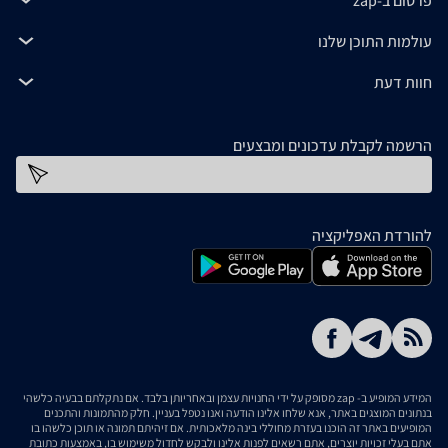
פרסום ב-zap
עולמות התוכן שלנו
חוות דעת
הרשמה לקבלת עדכונים ומבצעים
כתובת דוא''ל
להורדת האפליקציה
המידע המופיע ב- zap מסופק על ידי החנויות עצמן ובאחריותן בלבד. אם נתקלתם בבעיה כלשהי
בנתונים המוצגים באתר, אנא שלחו אלינו הודעה ואנו נטפל בעניין. חלק מהתמונות והתכנים
המופיעים באתר זה הוכנו בעזרת מחוללי בינה מלאכותית. אם זיהיתם תמונה או תוכן כלשהו בו
אתם בעלי זכויות יוצרים, אתם רשאים לפנות אלינו ולבקש לחדול משימוש בו, באמצעות כתובת