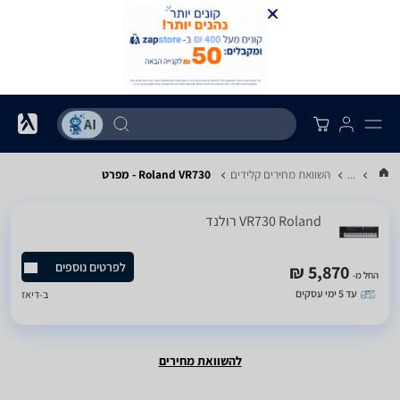
...
השוואת מחירים קלידים
Roland VR730 - מפרט
VR730 Roland רולנד
לפרטים נוספים
5,870 ₪
החל מ-
עד 5 ימי עסקים
ב-
דיאז
להשוואת מחירים