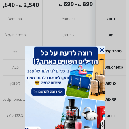
- 699
899
- 1,840
2,540
₪
₪
₪
מותג
Yamaha
Yamaha
סוג
אורגנית
פסנתר חשמלי
מספר קלידים
יעודכן בקרוב
88
מספר אוקטבות
יעודכן בקרוב
7.25
כניסות
יעודכן בקרוב
לא זמין
יציאות
יעודכן בקרוב
Headphones ,USB
רוחב
יעודכן בקרוב
132.3 ס"מ