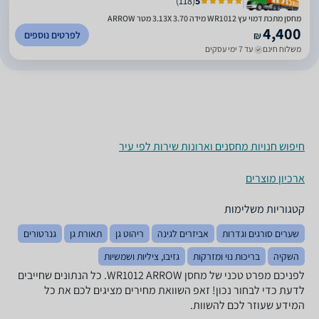
)
118
(
5
מחסן מתכת דמוי עץ WR1012 מידה 3.13X 3.70 מטר ARROW
4,400
לפרטים נוספים
₪
משלוח חינם
עד 7 ימי עסקים
חיפוש חנויות מחסנים וארונות שירות לפי עיר
ארכיון מוצרים
קטגוריות משלימות
שערים סורגים וגדרות
אביזרים לגינה
ריהוט גן
תאורת גן
גנרטורים
השקיה
בריכות נוי ומזרקות
גזיבו, ציליות ושמשיות
לפניכם מפרט טכני של ‏מחסן WR1012 ARROW. כל הנתונים שחייבים
לדעת כדי לבחור נכון! זאפ השוואת מחירים מציגים לכם את כל
המידע שעוזר לכם להשוות.