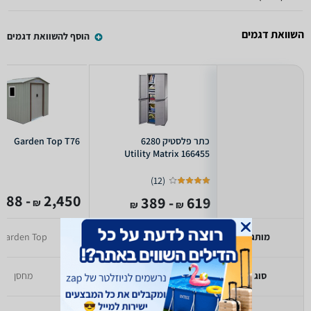
השוואת דגמים
הוסף להשוואת דגמים
כתר פלסטיק 6280
Garden Top T76
166455 Utility Matrix
)
12
(
- 1,088
2,450
- 389
619
₪
₪
₪
מותג
כתר פלסטיק
Garden Top
סוג
ארון שירות
מחסן