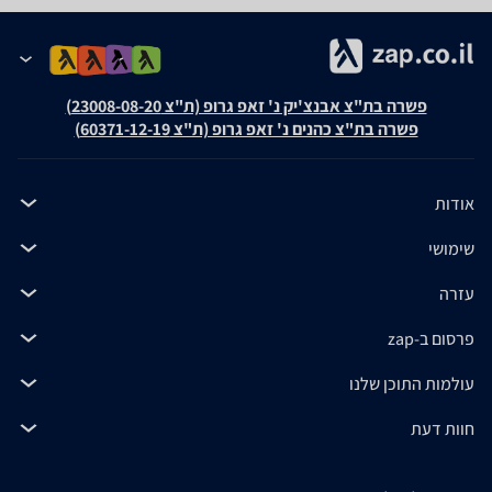
פשרה בת"צ אבנצ'יק נ' זאפ גרופ (ת"צ 23008-08-20)
פשרה בת"צ כהנים נ' זאפ גרופ (ת"צ 60371-12-19)
אודות
שימושי
עזרה
פרסום ב-zap
עולמות התוכן שלנו
חוות דעת