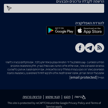
הרשמה לקבלת עדכונים ומבצעים
כתובת דוא''ל
להורדת האפליקציה
המידע המופיע ב- zap מסופק על ידי החנויות עצמן ובאחריותן בלבד. אם נתקלתם בבעיה כלשהי
בנתונים המוצגים באתר, אנא שלחו אלינו הודעה ואנו נטפל בעניין. חלק מהתמונות והתכנים
המופיעים באתר זה הוכנו בעזרת מחוללי בינה מלאכותית. אם זיהיתם תמונה או תוכן כלשהו בו
אתם בעלי זכויות יוצרים, אתם רשאים לפנות אלינו ולבקש לחדול משימוש בו, באמצעות כתובת
[email protected]
המייל
נגישות
תקנון
תנאי שימוש
מדיניות פרטיות
This site is protected by reCAPTCHA and the Google
Privacy Policy
and
Terms of
Service
apply