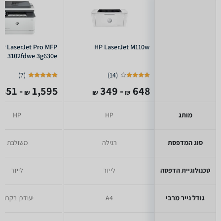
HP LaserJet Pro MFP
HP LaserJet M110w
3102fdwe 3g630e
)
7
(
)
14
(
- 851
1,595
- 349
648
₪
₪
₪
מותג
HP
HP
סוג המדפסת
רגילה
משולבת
טכנולוגיית הדפסה
לייזר
לייזר
גודל נייר מרבי
A4
יעודכן בקרוב