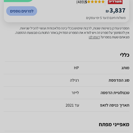
)
489
(
5
3,837
₪
לפרטים נוספים
משלוח חינם
עד 5 ימי עסקים
המפרט עודכן בשיטות שונות, לרבות שימוש בכלי בינה מלאכותית ועשוי להכיל שגיאות.
אין להסתמך על מפרט זה ויש לוודא את המפרט המדויק באתר החנות בו מבוצעת ההזמנה.
מצאתם טעות במפרט?
דווחו לנו
כללי
מותג
HP
סוג המדפסת
רגילה
טכנולוגיית הדפסה
לייזר
תאריך כניסה לזאפ
עד 2021
מאפייני מפתח