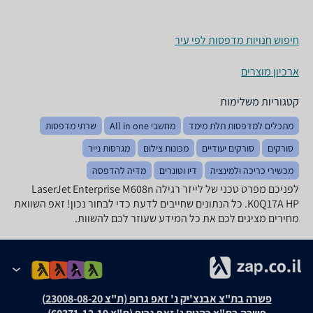
חיפוש חנויות מדפסות לפי עיר
ארכיון מוצרים
קטגוריות משלימות
מתכלים למדפסות תלת מימד
מחשבי All in one
שרתי מדפסות
סורקים
סורקים יעודיים
מכונות צילום
מגרסות נייר
מכשירי כריכה ולמינציה
דיו וטונרים
מדיה להדפסה
לפניכם מפרט טכני של ‏לייזר ‏רגילה LaserJet Enterprise M608n‎
K0Q17A HP. כל הנתונים שחייבים לדעת כדי לבחור נכון! זאפ השוואת
מחירים מציגים לכם את כל המידע שעוזר לכם להשוות.
פשרה בת"צ אבנצ'יק נ' זאפ גרופ (ת"צ 23008-08-20)