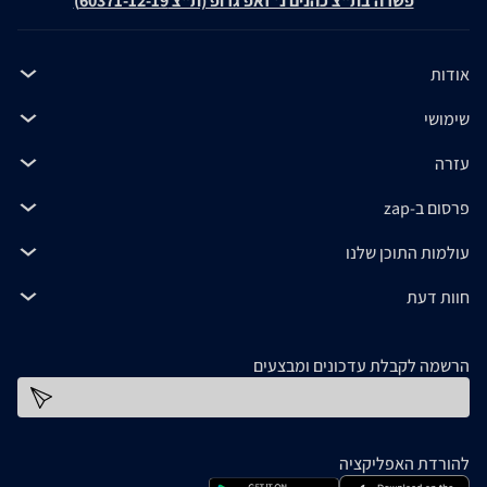
פשרה בת"צ כהנים נ' זאפ גרופ (ת"צ 60371-12-19)
אודות
שימושי
עזרה
פרסום ב-zap
עולמות התוכן שלנו
חוות דעת
הרשמה לקבלת עדכונים ומבצעים
כתובת דוא''ל
להורדת האפליקציה