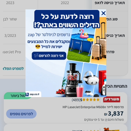
תאריך כניסה לזאפ
2022
2023
סוג הפלט
שחור לבן
שחור לבן
תאריך כניסה לזאפ
3/2022
3/2023
סדרה
hp laser jet
LaserJet Pro
למפרט המלא >>
למפרט המלא >
החנויות הכי זולות
הזול ביותר
)
489
(
5
מדפסת לייזרHP LaserJet Enterprise M608n ‎
3,837
לפרטים נוספים
₪
משלוח חינם
עד 5 ימי עסקים