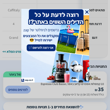
מתאים למכונה
Caffitaly
Caffitaly
דרגת חוזק
2
4
דגם
Soprano
Grand
למפרט המלא >>
למפרט המלא >>
החנויות הכי זולות
הזול ביותר
)
49
(
3
10 קפסולות אספרסו קלאב באסו / Espresso Club Basso
35
לפרטים נוספים
₪
כולל משלוח (15 ₪)
עד 5 ימי עסקים
להשוואת מחירים ב-1 חנויות נוספות