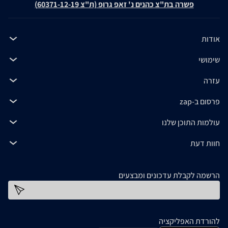
פשרה בת"צ כהנים נ' זאפ גרופ (ת"צ 60371-12-19)
אודות
שימושי
עזרה
פרסום ב-zap
עולמות התוכן שלנו
חוות דעת
הרשמה לקבלת עדכונים ומבצעים
כתובת דוא''ל
להורדת האפליקציה