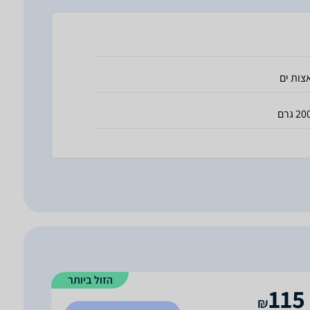
צות ים
20 גרם
הזול ביותר
115
₪