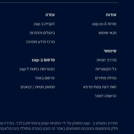
אודות
עזרה
אודות zap.co.il
הקנייה ב-zap
תנאי שימוש
ביטולים והחזרות
מרכז מידע ותמיכה
שימושי
פרסום ב-zap
מדריך חנויות
כל הקטגוריות
הצטרפות כחנות ל-zap
נפילת מחירים
פרסום באתר
חוות דעת צמחי מרפא
ממשק חנויות / יבואנים
הרשמה לאתר
המידע המופיע ב - zap מסופק על ידי החנויות עצמן ובאחריותן בלבד. במידה ונתקלת בבעיה כלשהי בנתונים המוצגים באתר, אנא שלח אלינו הודעה ואנו נטפל בעניין.
חלק מהתמונות והתכנים המופיעים באתר זה הוכנו בעזרת מחוללי בינה מלאכותית