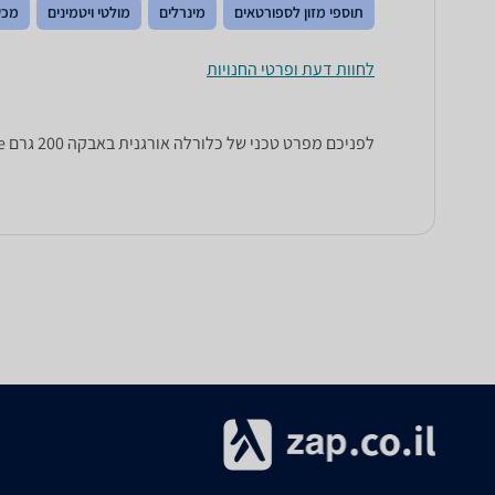
תוספי מזון לספורטאים
מינרלים
מולטי ויטמינים
מכש
לחוות דעת ופרטי החנויות
לפניכם מפרט טכני של כלורלה אורגנית באבקה 200 גרם Nutri Care. כל הנתונים שחייבים לדעת כדי לבחור נכון! זאפ השוואת מחירים מציגים לכם את כל המידע שעוזר לכם להשוות.