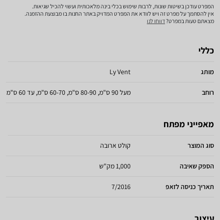
המפרט עודכן בשיטות שונות, לרבות שימוש בכלי בינה מלאכותית ועשוי להכיל שגיאות.
אין להסתמך על מפרט זה ויש לוודא את המפרט המדויק באתר החנות בו מבוצעת ההזמנה.
מצאתם טעות במפרט?
דווחו לנו
כללי
מותג
Ly Vent
רוחב
מעל 90 ס"מ, 80-90 ס"מ, 60-70 ס"מ, עד 60 ס"מ
מאפייני מפתח
סוג המוצר
קולט ארובה
הספק שאיבה
1,000 מק"ש
תאריך כניסה לזאפ
7/2016
עיצוב