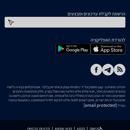
הרשמה לקבלת עדכונים ומבצעים
כתובת דוא''ל
להורדת האפליקציה
המידע המופיע ב- zap מסופק על ידי החנויות עצמן ובאחריותן בלבד. אם נתקלתם בבעיה כלשהי
בנתונים המוצגים באתר, אנא שלחו אלינו הודעה ואנו נטפל בעניין. חלק מהתמונות והתכנים
המופיעים באתר זה הוכנו בעזרת מחוללי בינה מלאכותית. אם זיהיתם תמונה או תוכן כלשהו בו
אתם בעלי זכויות יוצרים, אתם רשאים לפנות אלינו ולבקש לחדול משימוש בו, באמצעות כתובת
[email protected]
המייל
נגישות
תקנון
תנאי שימוש
מדיניות פרטיות