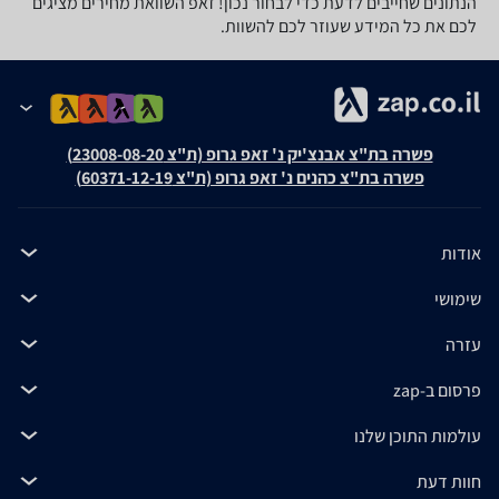
הנתונים שחייבים לדעת כדי לבחור נכון! זאפ השוואת מחירים מציגים
לכם את כל המידע שעוזר לכם להשוות.
פשרה בת"צ אבנצ'יק נ' זאפ גרופ (ת"צ 23008-08-20)
פשרה בת"צ כהנים נ' זאפ גרופ (ת"צ 60371-12-19)
אודות
שימושי
עזרה
פרסום ב-zap
עולמות התוכן שלנו
חוות דעת